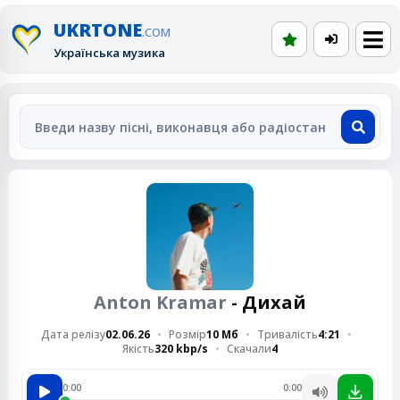
UKRTONE
.COM
Українська музика
Anton Kramar
- Дихай
Дата релізу
02.06.26
Розмір
10 Мб
Тривалість
4:21
Якість
320 kbp/s
Скачали
4
0:00
0:00