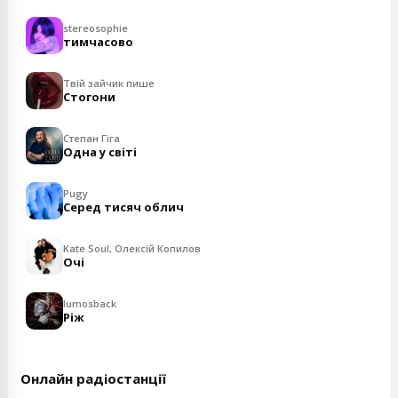
stereosophie
тимчасово
Твій зайчик пише
Стогони
Степан Гіга
Одна у світі
Pugy
Серед тисяч облич
Kate Soul, Олексій Копилов
Очі
lumosback
Ріж
Онлайн радіостанції