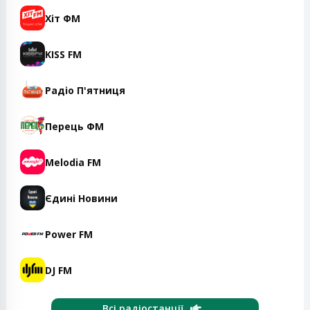
Хіт ФМ
KISS FM
Радіо П'ятниця
Перець ФМ
Melodia FM
Єдині Новини
Power FM
DJ FM
Всі радіостанції