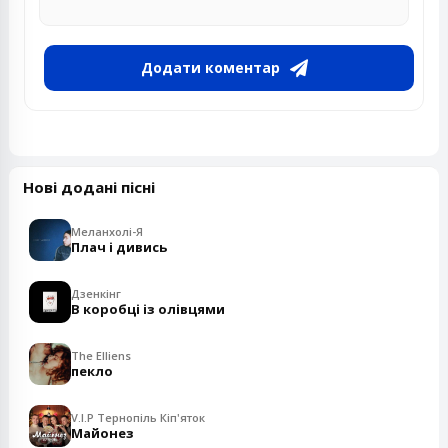
Додати коментар
Нові додані пісні
Меланхолі-Я
Плач і дивись
Дзенкінг
В коробці із олівцями
The Elliens
пекло
V.I.P Тернопіль Кіп'яток
Майонез