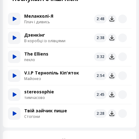
Меланхолі-Я
2:48
Плач і дивись
Дзенкінг
2:38
В коробці із олівцями
The Elliens
3:32
пекло
V.I.P Тернопіль Кіп'яток
2:54
Майонез
stereosophie
2:45
тимчасово
Твій зайчик пише
2:28
Стогони