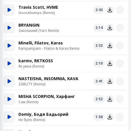
Travis Scott, HVME
2:43
Goosebumps (Remix)
BRYANGIN
2:14
Закоханий (Yars Remix)
Minelli, Filatov, Karas
2:32
Rampampam - Filatov & Karas Remix
karmv, RKTKOSS
2:10
Як умка (Remix)
NASTEISHA, INSOMNIA, KAVA
2:41
ZABUTY (Remix)
MISHA SCORPION, Харфанг
2:52
Сам (Remix)
Domiy, Бодя Бадьорий
1:58
Не було (Remix)