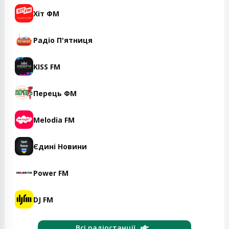
Хіт ФМ
Радіо П'ятниця
KISS FM
Перець ФМ
Melodia FM
Єдині Новини
Power FM
DJ FM
Всі радіостанції