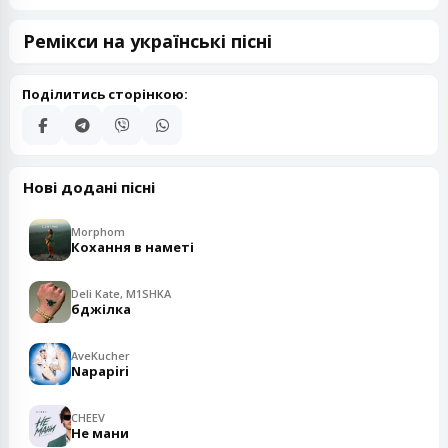
Ремікси на українські пісні
Поділитись сторінкою:
Нові додані пісні
Morphom
Кохання в наметі
Deli Kate, M1SHKA
бджілка
AveKucher
Napapiri
CHEEV
Не мани