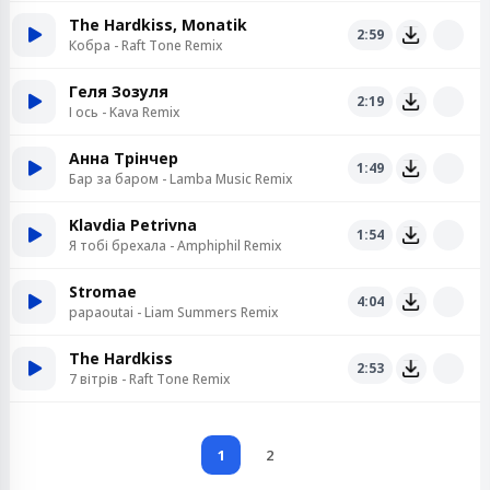
The Hardkiss, Monatik
2:59
Кобра - Raft Tone Remix
Геля Зозуля
2:19
І ось - Kava Remix
Анна Трінчер
1:49
Бар за баром - Lamba Music Remix
Klavdia Petrivna
1:54
Я тобі брехала - Amphiphil Remix
Stromae
4:04
papaoutai - Liam Summers Remix
The Hardkiss
2:53
7 вітрів - Raft Tone Remix
1
2