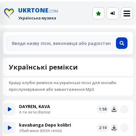
UKRTONE
.COM
Українська музика
Українські ремікси
Кращі клубні ремікси на українські пісні для онлайн
прослуховування або завантаження Mp3.
DAYREN, KAVA
1:58
А ти лети (Remix)
kavabanga Depo kolibri
2:10
Убий мене (KAVA remix)