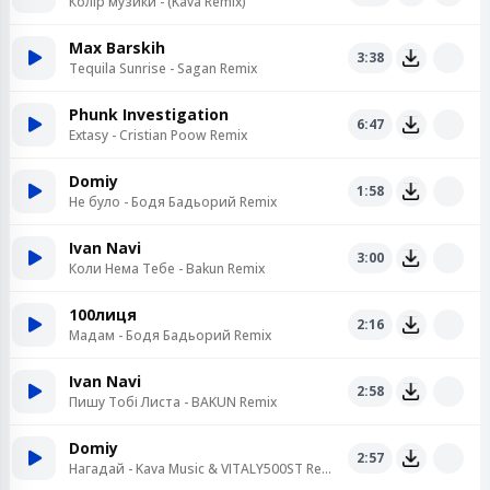
Колір музики - (Kava Remix)
Max Barskih
3:38
Tequila Sunrise - Sagan Remix
Phunk Investigation
6:47
Extasy - Cristian Poow Remix
Domiy
1:58
Не було - Бодя Бадьорий Remix
Ivan Navi
3:00
Коли Нема Тебе - Bakun Remix
100лиця
2:16
Мадам - Бодя Бадьорий Remix
Ivan Navi
2:58
Пишу Тобі Листа - BAKUN Remix
Domiy
2:57
Нагадай - Kava Music & VITALY500ST Remix