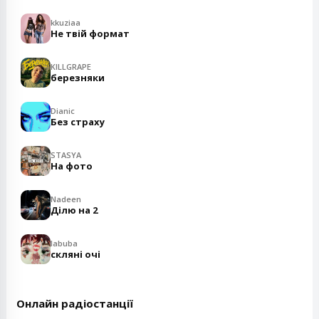
kkuziaa
Не твій формат
KILLGRAPE
березняки
Dianic
Без страху
STASYA
На фото
Nadeen
Ділю на 2
labuba
скляні очі
Онлайн радіостанції