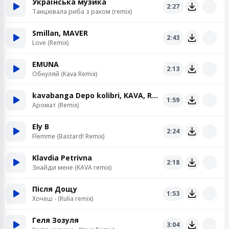
Українська музика
2:27
Танцювала риба з раком (remix)
Smillan, MAVER
2:43
Love (Remix)
EMUNA
2:13
Обнуляй (Kava Remix)
kavabanga Depo kolibri, KAVA, ROMMEDIA
1:59
Аромат (Remix)
Ely B
2:24
Flemme (Bastard! Remix)
Klavdia Petrivna
2:18
Знайди мене (KAVA remix)
Після Дощу
1:53
Хочеш - (Rulia remix)
Геля Зозуля
3:04