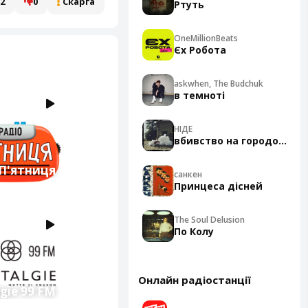
2
0
Скарга
Ртуть
OneMillionBeats
Єх Робота
askwhen, The Budchuk
в темноті
НІДЕ
вбивство на городоцькій
 П'ятниця
санкен
Принцеса дісней
The Soul Delusion
По Колу
Онлайн радіостанції
gie 99 FM