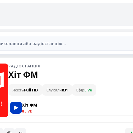
РАДІОСТАНЦІЯ
Хіт ФМ
Якість
Full HD
Слухали
831
Ефір
Live
Хіт ФМ
LIVE