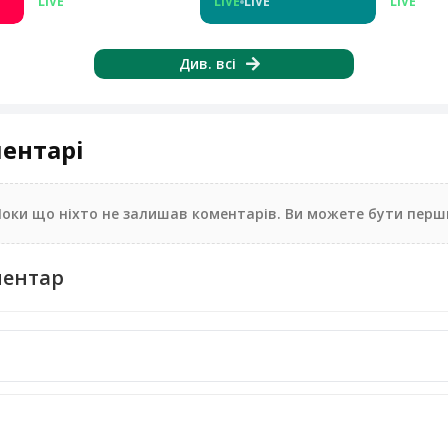
LIVE
LIVE
LIVE
LIVE
LIVE
LIVE
Див. всі
ментарі
Поки що ніхто не залишав коментарів. Ви можете бути перш
ментар