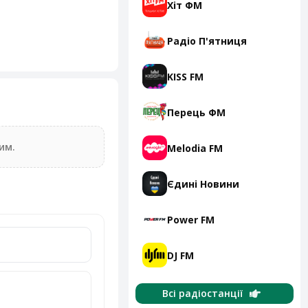
Хіт ФМ
Радіо П'ятниця
KISS FM
Перець ФМ
им.
Melodia FM
Єдині Новини
Power FM
DJ FM
Всі радіостанції