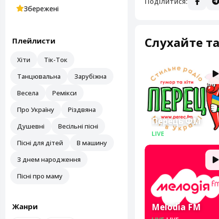
Поділитися:
Збережені
Слухайте та
Плейлисти
Хіти
Тік-Ток
Танцювальна
Зарубіжна
Весела
Ремікси
Про Україну
Різдвяна
Перець ФМ
Душевні
Весільні пісні
LIVE
LIVE
Пісні для дітей
В машину
З днем народження
Пісні про маму
Жанри
Melodia FM