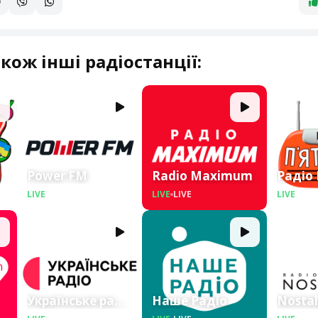
кож інші радіостанції:
Power FM
Radio Maximum
Радіо
LIVE
LIVE
LIVE
LIVE
LIVE
LIVE
Українське радіо
Наше Радіо
Nostal