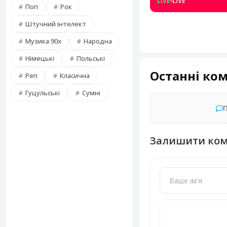
LIVE
LIVE
Поп
Рок
Штучний інтелект
Музика 90х
Народна
Німецькі
Польські
Останні ко
Реп
Класична
Гуцульські
Сумні
Залишити ко