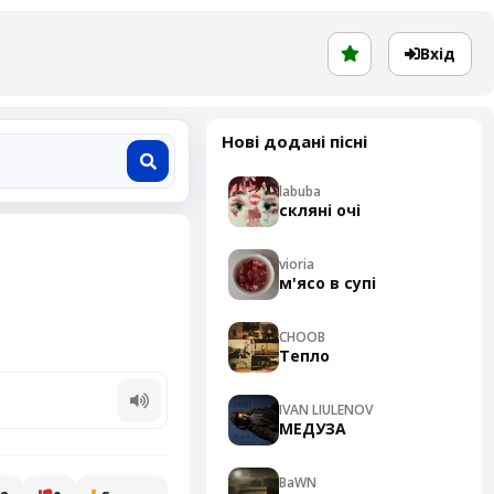
Вхід
Нові додані пісні
labuba
скляні очі
vioria
м'ясо в супі
CHOOB
Тепло
IVAN LIULENOV
МЕДУЗА
BaWN