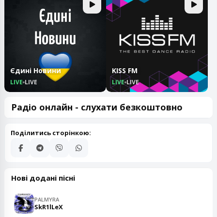
Єдині Новини
KISS FM
LIVE
LIVE
LIVE
LIVE
Радіо онлайн - слухати безкоштовно
Поділитись сторінкою:
Нові додані пісні
PALMYRA
SkR1lLeX