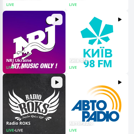
LIVE
LIVE
LIVE
LIVE
NRJ Ukraine
Київ ФМ
LIVE
LIVE
LIVE
LIVE
Radio ROKS
АвтоРадіо
LIVE
LIVE
LIVE
LIVE