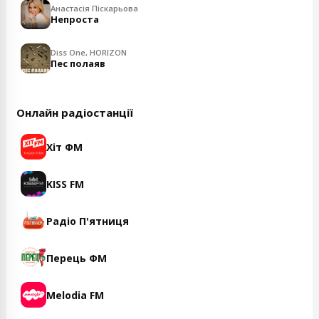
Анастасія Піскарьова
Непроста
Diss One, HORIZON
Пес полаяв
Онлайн радіостанції
Хіт ФМ
KISS FM
Радіо П'ятниця
Перець ФМ
Melodia FM