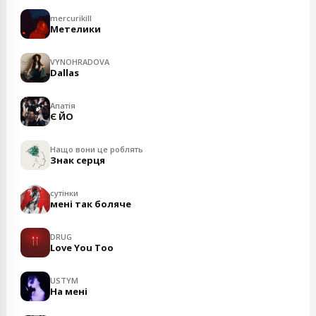
mercurikill
Метелики
VYNOHRADOVA
Dallas
Апатія
Є ЙО
Нащо вони це роблять
Знак серця
сутінки
мені так боляче
DRUG
Love You Too
USTYM
На мені