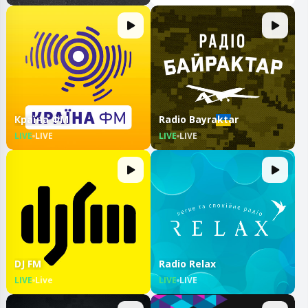
Країна ФМ
Radio Bayraktar
LIVE
LIVE
LIVE
LIVE
DJ FM
Radio Relax
LIVE
Live
LIVE
LIVE