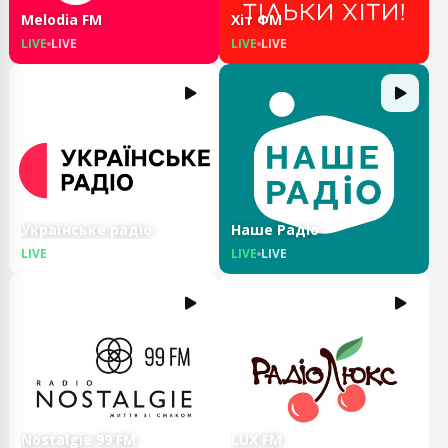
Melodia FM
Хіт ФМ
LIVE
LIVE
LIVE
LIVE
Українське радіо
Наше Радіо
LIVE
LIVE
LIVE
LIVE
Nostalgie 99 FM
LUX FM