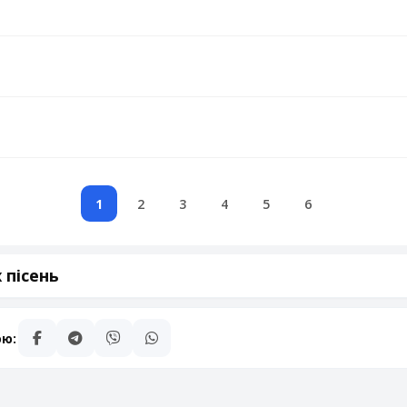
р
1
2
3
4
5
6
 пісень
ою: