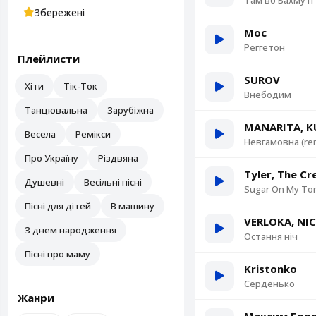
Там во Бахмуті
Збережені
Мос
Реггетон
Плейлисти
SUROV
Хіти
Тік-Ток
Внебодим
Танцювальна
Зарубіжна
MANARITA, KU
Весела
Ремікси
Невгамовна (re
Про Україну
Різдвяна
Tyler, The Cr
Душевні
Весільні пісні
Sugar On My To
Пісні для дітей
В машину
VERLOKA, NI
З днем народження
Остання ніч
Пісні про маму
Kristonko
Серденько
Жанри