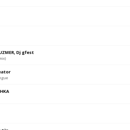
ZMER, Dj gfest
mix)
eator
ngue
CHKA