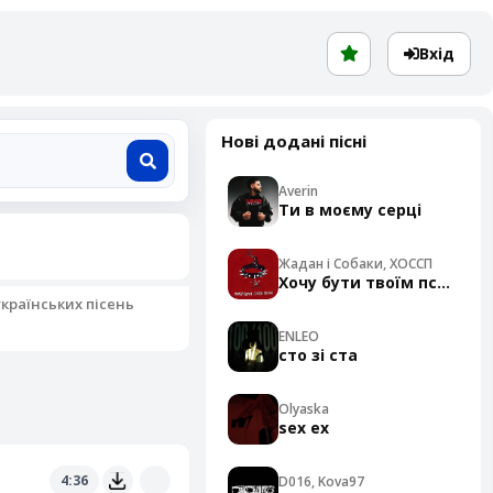
Вхід
Нові додані пісні
Averin
Ти в моєму серці
Жадан і Собаки, ХОССП
Хочу бути твоїм псом - Cover
українських пісень
ENLEO
сто зі ста
Olyaska
sex ex
4:36
D016, Kova97