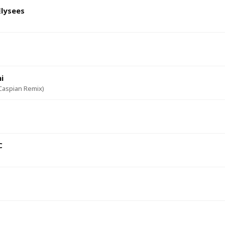
lysees
i
Caspian Remix)
С