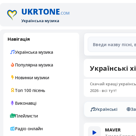
UKRTONE
.COM
Українська музика
Навігація
Українська музика
Популярна музика
Українські х
Новинки музики
Скачай кращі українсь
Топ 100 пісень
2026 - всі тут!
Виконавці
Українські
За
Плейлисти
Радіо онлайн
MAVER