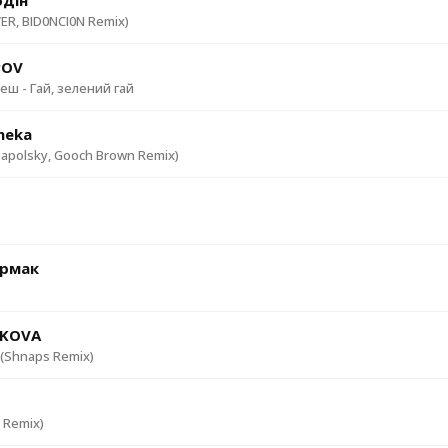
одін
ER, BID0NCI0N Remix)
POV
ш - Гай, зелений гай
aneka
apolsky, Gooch Brown Remix)
рмак
HKOVA
(Shnaps Remix)
 Remix)