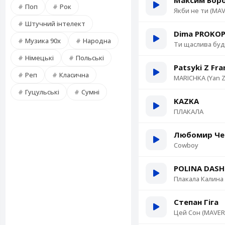
Максим Бор
Поп
Рок
Якби не ти (MAV
Штучний інтелект
Dima PROKO
Музика 90х
Народна
Ти щаслива буде
Німецькі
Польські
Patsyki Z Fr
Реп
Класична
MARICHKA (Yan Z
Гуцульські
Сумні
KAZKA
ПЛАКАЛА
Любомир Че
Cowboy
POLINA DAS
Плакала Калина 
Степан Гіга
Цей Сон (MAVER