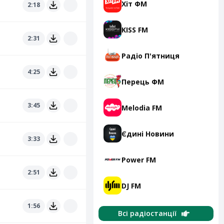
Хіт ФМ
2:18
KISS FM
2:31
Радіо П'ятниця
4:25
Перець ФМ
3:45
Melodia FM
Єдині Новини
3:33
Power FM
2:51
DJ FM
1:56
Всі радіостанції