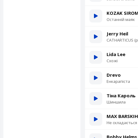
KOZAK SIRO
Останній маяк
Jerry Heil
CATHARTICUS (p
Lida Lee
Схожі
Drevo
Енкарапіста
Тіна Кароль
Шиншила
MAX BARSKIH
Не складається
Bobby Helms