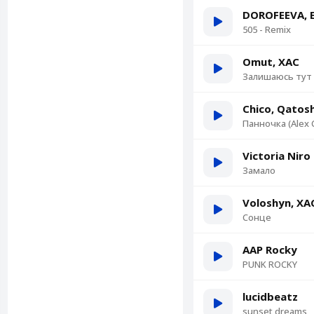
DOROFEEVA, E
505 - Remix
Omut, ХАС
Залишаюсь тут
Chico, Qatosh
Панночка (Alex 
Victoria Niro
Замало
Voloshyn, ХА
Сонце
AAP Rocky
PUNK ROCKY
lucidbeatz
sunset dreams