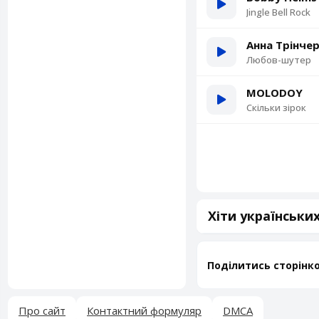
Jingle Bell Rock
Анна Трінче
Любов-шутер
MOLODOY
Скільки зірок
Хіти українських
Поділитись сторінк
Про сайт
Контактний формуляр
DMCA