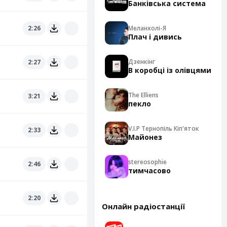
Банківська система
2:26
Меланхолі-Я
Плач і дивись
Дзенкінг
2:27
В коробці із олівцями
The Elliens
3:21
пекло
V.I.P Тернопіль Кіп'яток
2:33
Майонез
stereosophie
2:46
тимчасово
2:20
Онлайн радіостанції