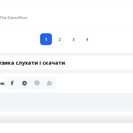
The Dancefloor
1
2
3
4
зика слухати і скачати
ою: