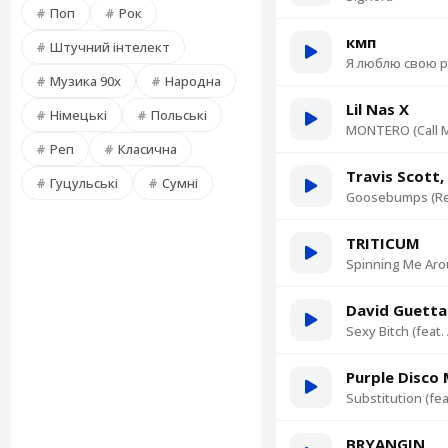
Поп
Рок
кмп
Штучний інтелект
Я люблю свою 
Музика 90х
Народна
Lil Nas X
Німецькі
Польські
MONTERO (Call 
Реп
Класична
Travis Scott
Гуцульські
Сумні
Goosebumps (Re
TRITICUM
Spinning Me Ar
David Guetta
Sexy Bitch (feat.
Purple Disco
Substitution (feat
BRYANGIN