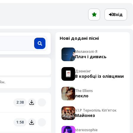
Вхід
Нові додані пісні
Меланхолі-Я
Плач і дивись
Дзенкінг
В коробці із олівцями
йн.
The Elliens
пекло
2:38
V.I.P Тернопіль Кіп'яток
Майонез
1:58
stereosophie