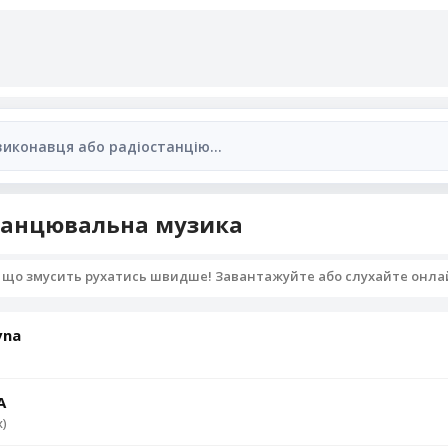
танцювальна музика
 що змусить рухатись швидше! Завантажуйте або слухайте онла
vna
A
x)