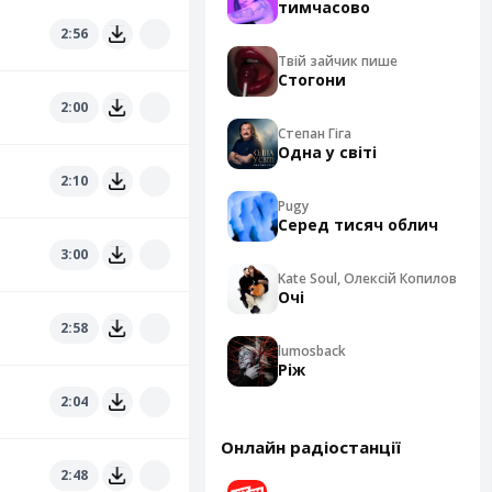
тимчасово
2:56
Твій зайчик пише
Стогони
2:00
Степан Гіга
Одна у світі
2:10
Pugy
Серед тисяч облич
3:00
Kate Soul, Олексій Копилов
Очі
2:58
lumosback
Ріж
2:04
Онлайн радіостанції
2:48