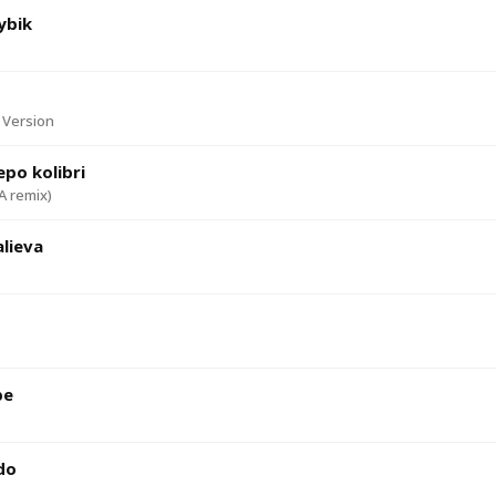
ybik
 Version
po kolibri
 remix)
lieva
pe
do