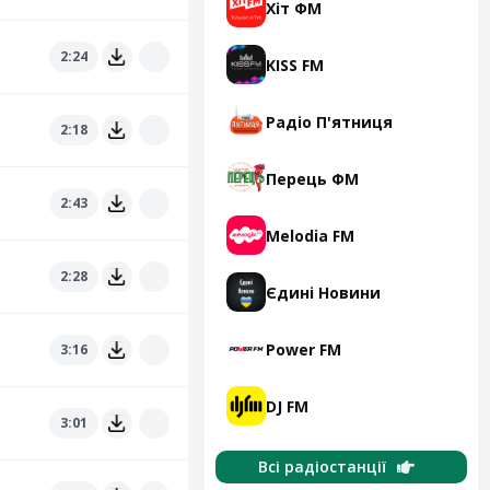
Хіт ФМ
2:24
KISS FM
Радіо П'ятниця
2:18
Перець ФМ
2:43
Melodia FM
2:28
Єдині Новини
Power FM
3:16
DJ FM
3:01
Всі радіостанції