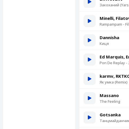
Закоханий (Yars
Minelli, Filat
Rampampam - Fil
Dannisha
Киця
Ed Marquis, 
Pon De Replay - 
karmv, RKTK
Як умка (Remix)
Massano
The Feeling
Gotsanka
Танцмайданчи