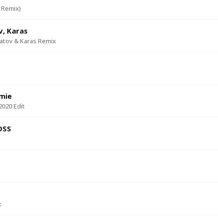
 Remix)
ov, Karas
atov & Karas Remix
Emie
2020 Edit
OSS
к