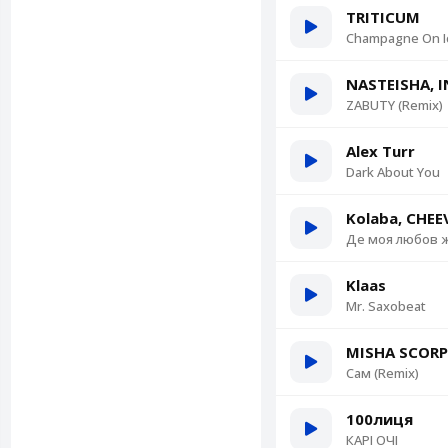
TRITICUM
Champagne On I
NASTEISHA, 
ZABUTY (Remix)
Alex Turr
Dark About You
Kolaba, CHEE
Де моя любов 
Klaas
Mr. Saxobeat
MISHA SCORP
Сам (Remix)
100лиця
КАРІ ОЧІ