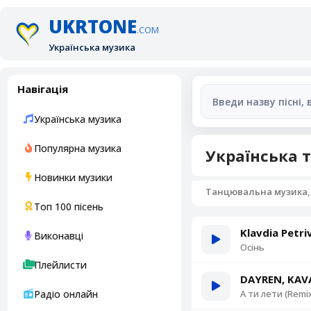
UKRTONE
.COM
Українська музика
Навігація
Українська музика
Популярна музика
Українська 
Новинки музики
Танцювальна музика,
Топ 100 пісень
Klavdia Petri
Виконавці
Осінь
Плейлисти
DAYREN, KAV
Радіо онлайн
А ти лети (Remi