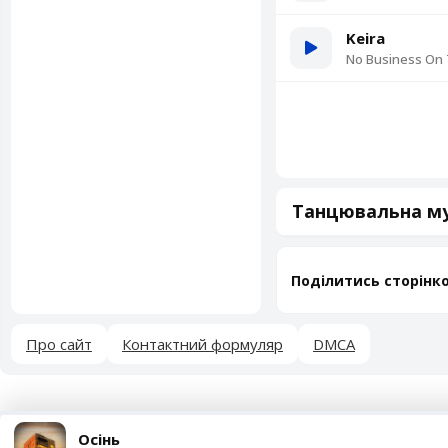
Keira
No Business On 
Танцювальна му
Поділитись сторінк
Про сайт
Контактний формуляр
DMCA
Осінь