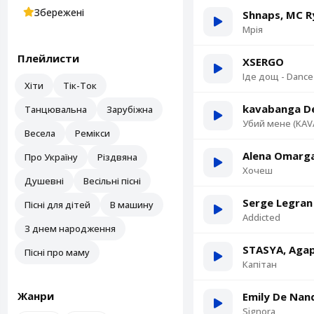
Збережені
Shnaps, MC R
Мрія
Плейлисти
XSERGO
Іде дощ - Dance
Хіти
Тік-Ток
kavabanga De
Танцювальна
Зарубіжна
Убий мене (KAVA
Весела
Ремікси
Alena Omarga
Про Україну
Різдвяна
Хочеш
Душевні
Весільні пісні
Serge Legran
Пісні для дітей
В машину
Addicted
З днем народження
STASYA, Aga
Пісні про маму
Капітан
Жанри
Emily De Nan
Signora