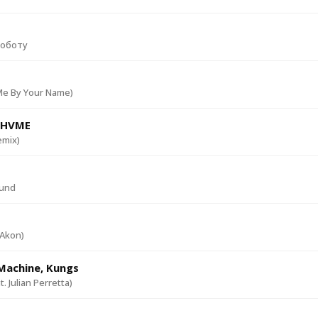
роботу
Me By Your Name)
, HVME
mix)
ound
 Akon)
 Machine, Kungs
. Julian Perretta)