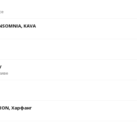
ce
INSOMNIA, KAVA
V
живе
ION, Харфанг