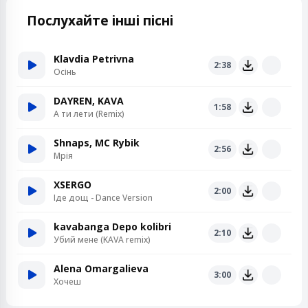
Послухайте інші пісні
Klavdia Petrivna
2:38
Осінь
DAYREN, KAVA
1:58
А ти лети (Remix)
Shnaps, MC Rybik
2:56
Мрія
XSERGO
2:00
Іде дощ - Dance Version
kavabanga Depo kolibri
2:10
Убий мене (KAVA remix)
Alena Omargalieva
3:00
Хочеш