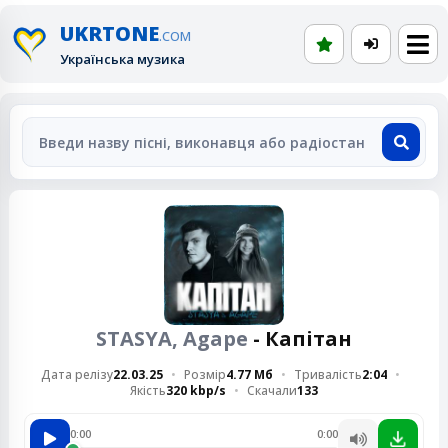
UKRTONE
.COM
Українська музика
STASYA, Agape
- Капітан
Дата релізу
22.03.25
Розмір
4.77 Мб
Тривалість
2:04
Якість
320 kbp/s
Скачали
133
0:00
0:00