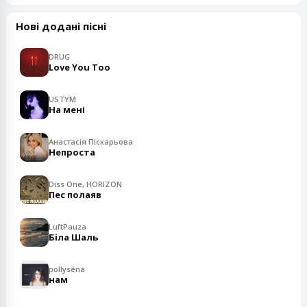
Нові додані пісні
DRUG
Love You Too
USTYM
На мені
Анастасія Піскарьова
Непроста
Diss One, HORIZON
Пес полаяв
LuftPauza
Біла Шаль
pollyséna
нам