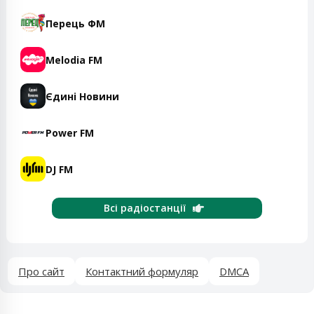
Перець ФМ
Melodia FM
Єдині Новини
Power FM
DJ FM
Всі радіостанції
Про сайт
Контактний формуляр
DMCA