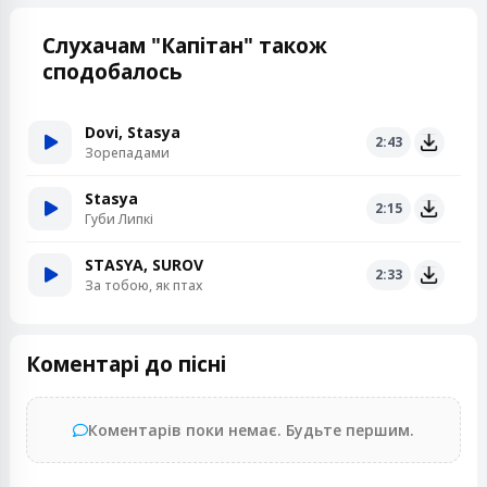
Слухачам "Капітан" також
сподобалось
Dovi, Stasya
2:43
Зорепадами
Stasya
2:15
Губи Липкі
STASYA, SUROV
2:33
За тобою, як птах
Коментарі до пісні
Коментарів поки немає. Будьте першим.