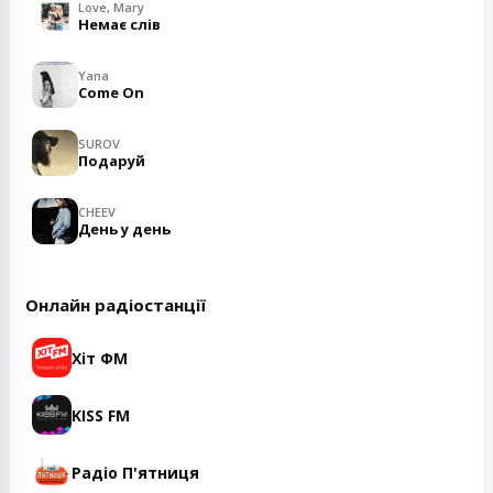
Love, Mary
Немає слів
Yana
Come On
SUROV
Подаруй
CHEEV
День у день
Онлайн радіостанції
Хіт ФМ
KISS FM
Радіо П'ятниця