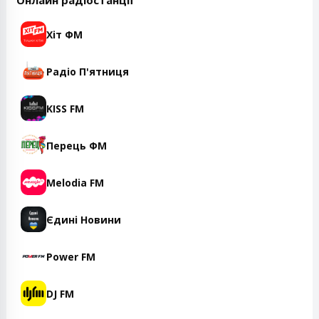
Онлайн радіостанції
Хіт ФМ
Радіо П'ятниця
KISS FM
Перець ФМ
Melodia FM
Єдині Новини
Power FM
DJ FM