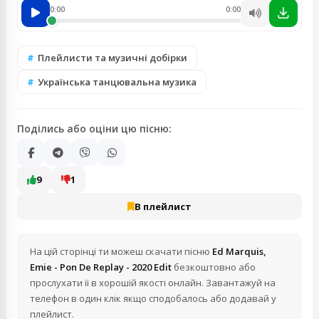
0:00
0:00
Плейлисти та музичні добірки
Українська танцювальна музика
Поділись або оціни цю пісню:
9
1
В плейлист
На цій сторінці ти можеш скачати пісню
Ed Marquis,
Emie - Pon De Replay - 2020 Edit
безкоштовно або
прослухати її в хорошій якості онлайн. Завантажуй на
телефон в один клік якщо сподобалось або додавай у
плейлист.