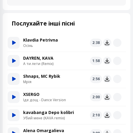
Послухайте інші пісні
Klavdia Petrivna
2:38
Осінь
DAYREN, KAVA
1:58
А ти лети (Remix)
Shnaps, MC Rybik
2:56
Мрія
XSERGO
2:00
Іде дощ - Dance Version
kavabanga Depo kolibri
2:10
Убий мене (KAVA remix)
Alena Omargalieva