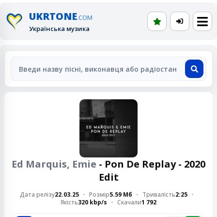
UKRTONE
.COM
Українська музика
Ed Marquis, Emie
- Pon De Replay - 2020
Edit
Дата релізу
22.03.25
Розмір
5.59 Мб
Тривалість
2:25
Якість
320 kbp/s
Скачали
1 792