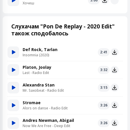
3:00
Хочеш
Слухачам "Pon De Replay - 2020 Edit"
також сподобалось
Def Rock, Tarlan
2:41
Insomnia (2020)
Platon, Joolay
3:32
Last - Radio Edit
Alexandra Stan
3:15
Mr. Saxobeat - Radio Edit
Stromae
3:26
Alors on danse - Radio Edit
Andres Newman, Abigail
3:26
Now We Are Free - Deep Edit