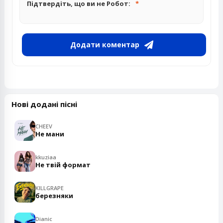
Підтвердіть, що ви не Робот:
Додати коментар
Нові додані пісні
CHEEV
Не мани
kkuziaa
Не твій формат
KILLGRAPE
березняки
Dianic