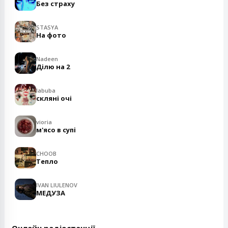
Без страху
STASYA
На фото
Nadeen
Ділю на 2
labuba
скляні очі
vioria
м'ясо в супі
CHOOB
Тепло
IVAN LIULENOV
МЕДУЗА