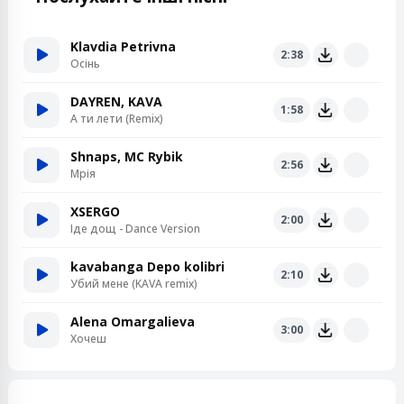
Klavdia Petrivna
2:38
Осінь
DAYREN, KAVA
1:58
А ти лети (Remix)
Shnaps, MC Rybik
2:56
Мрія
XSERGO
2:00
Іде дощ - Dance Version
kavabanga Depo kolibri
2:10
Убий мене (KAVA remix)
Alena Omargalieva
3:00
Хочеш