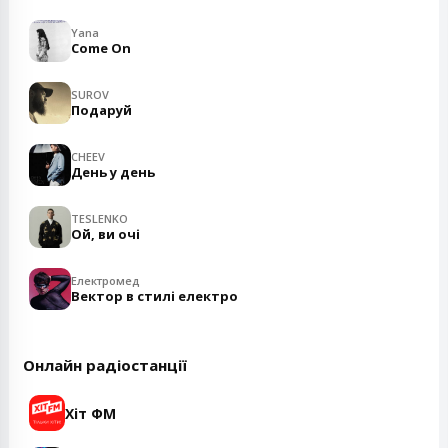
Yana
Come On
SUROV
Подаруй
CHEEV
День у день
TESLENKO
Ой, ви очі
Електромед
Вектор в стилі електро
Онлайн радіостанції
Хіт ФМ