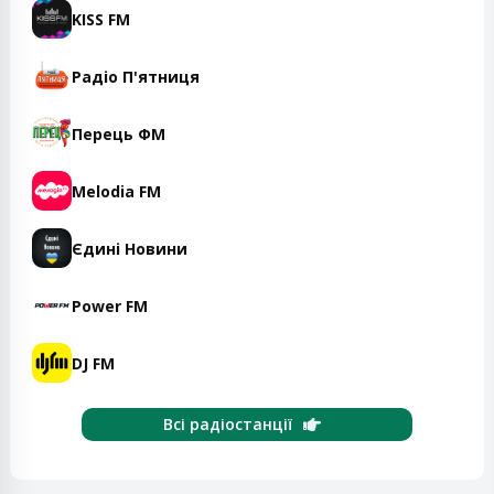
KISS FM
Радіо П'ятниця
Перець ФМ
Melodia FM
Єдині Новини
Power FM
DJ FM
Всі радіостанції