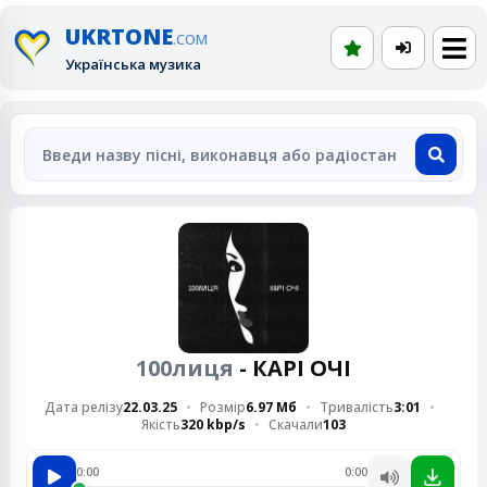
UKRTONE
.COM
Українська музика
100лиця
- КАРІ ОЧІ
Дата релізу
22.03.25
Розмір
6.97 Мб
Тривалість
3:01
Якість
320 kbp/s
Скачали
103
0:00
0:00