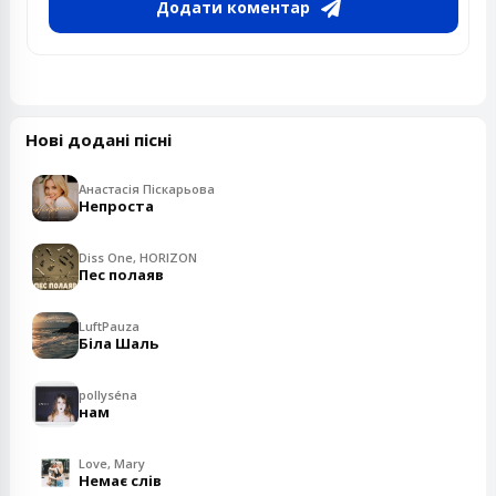
Додати коментар
Нові додані пісні
Анастасія Піскарьова
Непроста
Diss One, HORIZON
Пес полаяв
LuftPauza
Біла Шаль
pollyséna
нам
Love, Mary
Немає слів