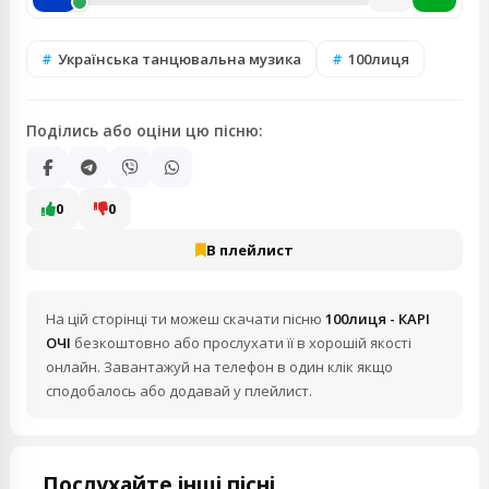
Українська танцювальна музика
100лиця
Поділись або оціни цю пісню:
0
0
В плейлист
На цій сторінці ти можеш скачати пісню
100лиця - КАРІ
ОЧІ
безкоштовно або прослухати її в хорошій якості
онлайн. Завантажуй на телефон в один клік якщо
сподобалось або додавай у плейлист.
Послухайте інші пісні