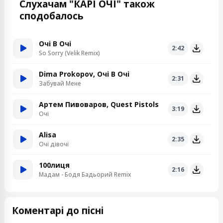
Слухачам "КАРІ ОЧІ" також
сподобалось
Очі В Очі
2:42
So Sorry (Velik Remix)
Dima Prokopov, Очі В Очі
2:31
Забувай Мене
Артем Пивоваров, Quest Pistols
3:19
Очі
Alisa
2:35
Очі дівочі
100лиця
2:16
Мадам - Бодя Бадьорий Remix
Коментарі до пісні