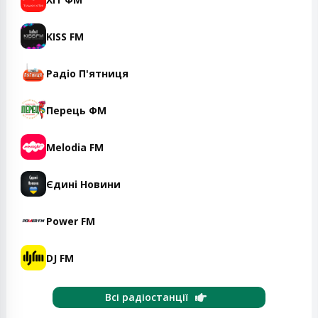
KISS FM
Радіо П'ятниця
Перець ФМ
Melodia FM
Єдині Новини
Power FM
DJ FM
Всі радіостанції