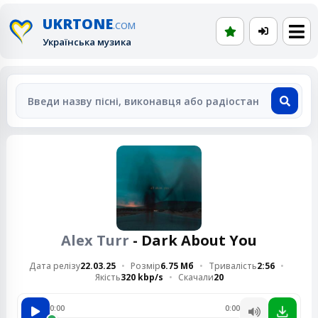
UKRTONE
.COM
Українська музика
Alex Turr
- Dark About You
Дата релізу
22.03.25
Розмір
6.75 Мб
Тривалість
2:56
Якість
320 kbp/s
Скачали
20
0:00
0:00