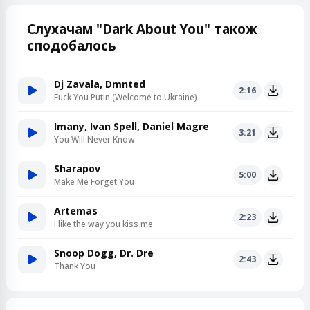
Слухачам "Dark About You" також
сподобалось
Dj Zavala, Dmnted
2:16
Fuck You Putin (Welcome to Ukraine)
Imany, Ivan Spell, Daniel Magre
3:21
You Will Never Know
Sharapov
5:00
Make Me Forget You
Artemas
2:23
i like the way you kiss me
Snoop Dogg, Dr. Dre
2:43
Thank You