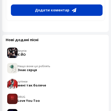
Додати коментар
Нові додані пісні
Апатія
Є ЙО
Нащо вони це роблять
Знак серця
сутінки
мені так боляче
DRUG
Love You Too