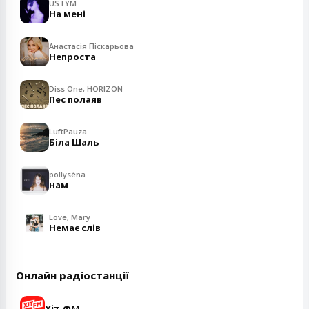
USTYM
На мені
Анастасія Піскарьова
Непроста
Diss One, HORIZON
Пес полаяв
LuftPauza
Біла Шаль
pollyséna
нам
Love, Mary
Немає слів
Онлайн радіостанції
Хіт ФМ