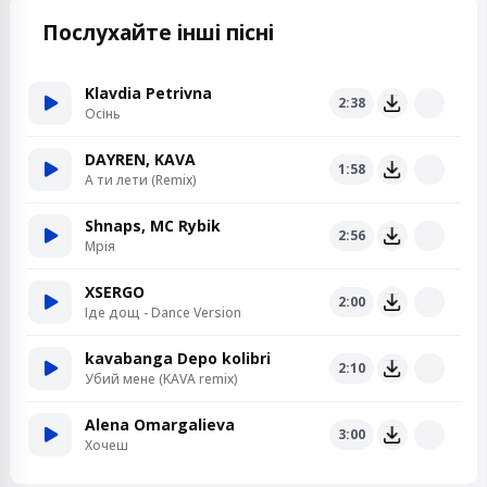
Послухайте інші пісні
Klavdia Petrivna
2:38
Осінь
DAYREN, KAVA
1:58
А ти лети (Remix)
Shnaps, MC Rybik
2:56
Мрія
XSERGO
2:00
Іде дощ - Dance Version
kavabanga Depo kolibri
2:10
Убий мене (KAVA remix)
Alena Omargalieva
3:00
Хочеш