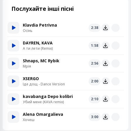
Послухайте інші пісні
Klavdia Petrivna
2:38
Осінь
DAYREN, KAVA
1:58
А ти лети (Remix)
Shnaps, MC Rybik
2:56
Мрія
XSERGO
2:00
Іде дощ - Dance Version
kavabanga Depo kolibri
2:10
Убий мене (KAVA remix)
Alena Omargalieva
3:00
Хочеш