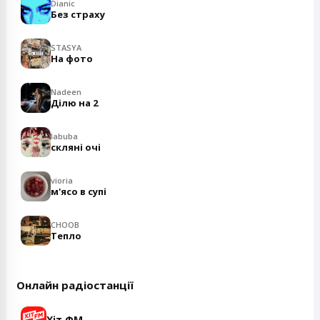
Dianic
Без страху
STASYA
На фото
Nadeen
Ділю на 2
labuba
скляні очі
vioria
м'ясо в супі
CHOOB
Тепло
Онлайн радіостанції
Хіт ФМ