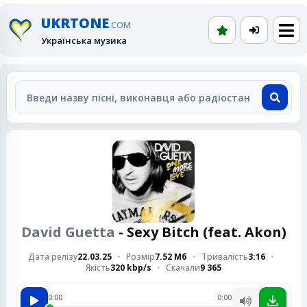
UKRTONE
.COM
Українська музика
David Guetta
- Sexy Bitch (feat. Akon)
Дата релізу
22.03.25
Розмір
7.52 Мб
Тривалість
3:16
Якість
320 kbp/s
Скачали
9 365
0:00
0:00