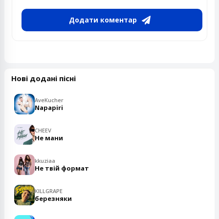
Додати коментар
Нові додані пісні
AveKucher
Napapiri
CHEEV
Не мани
kkuziaa
Не твій формат
KILLGRAPE
березняки