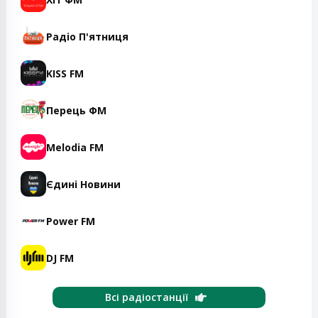
Радіо П'ятниця
KISS FM
Перець ФМ
Melodia FM
Єдині Новини
Power FM
DJ FM
Всі радіостанції