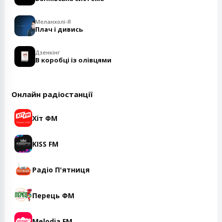
Меланхолі-Я
Плач і дивись
Дзенкінг
В коробці із олівцями
Онлайн радіостанції
Хіт ФМ
KISS FM
Радіо П'ятниця
Перець ФМ
Melodia FM