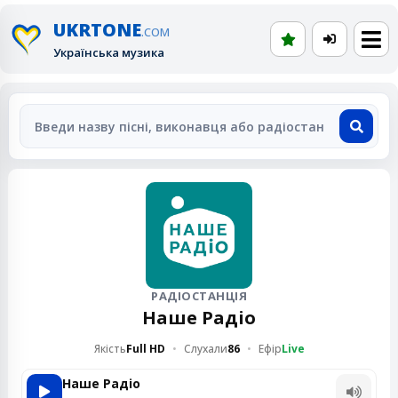
UKRTONE
.COM
Українська музика
РАДІОСТАНЦІЯ
Наше Радіо
Якість
Full HD
Слухали
86
Ефір
Live
Наше Радіо