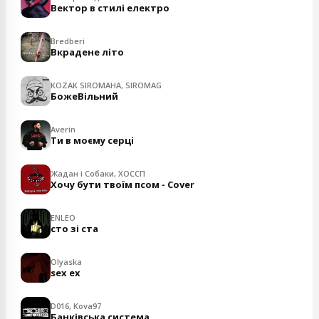
Вектор в стилі електро
Bredberi
Вкрадене літо
KOZAK SIROMAHA, SIROMAG
БожеВільний
Averin
Ти в моєму серці
Жадан і Собаки, ХОССП
Хочу бути твоїм псом - Cover
ENLEO
сто зі ста
Olyaska
sex ex
D016, Kova97
Банківська система