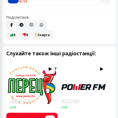
LIVE
Поділитися:
0
0
Скарга
Слухайте також інші радіостанції:
Перець ФМ
Power FM
LIVE
LIVE
LIVE
LIVE