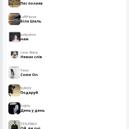
Пес полаяв
LuftPauza
Біла Шаль
pollyséna
нам
Love, Mary
Немає слів
Yana
Come On
SUROV
Подаруй
CHEEV
День у день
TESLENKO
Ой, ви очі