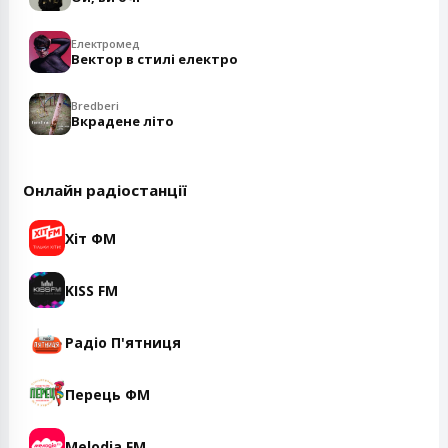
Електромед
Вектор в стилі електро
Bredberi
Вкрадене літо
Онлайн радіостанції
Хіт ФМ
KISS FM
Радіо П'ятниця
Перець ФМ
Melodia FM