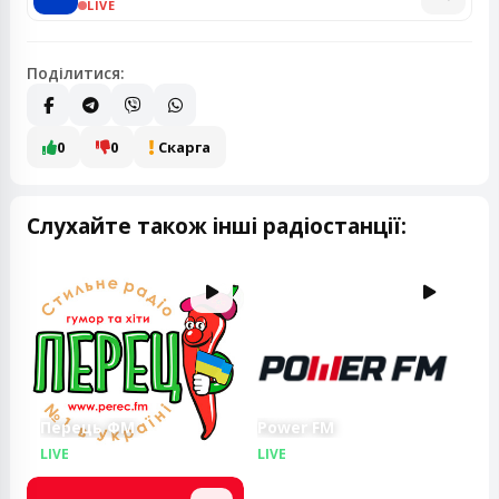
LIVE
Поділитися:
0
0
Скарга
Слухайте також інші радіостанції:
Перець ФМ
Power FM
LIVE
LIVE
LIVE
LIVE