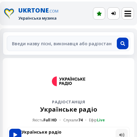
UKRTONE
.COM
Українська музика
РАДІОСТАНЦІЯ
Українське радіо
Якість
Full HD
Слухали
74
Ефір
Live
Українське радіо