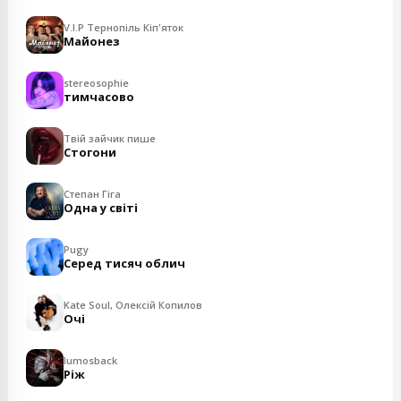
V.I.P Тернопіль Кіп'яток
Майонез
stereosophie
тимчасово
Твій зайчик пише
Стогони
Степан Гіга
Одна у світі
Pugy
Серед тисяч облич
Kate Soul, Олексій Копилов
Очі
lumosback
Ріж