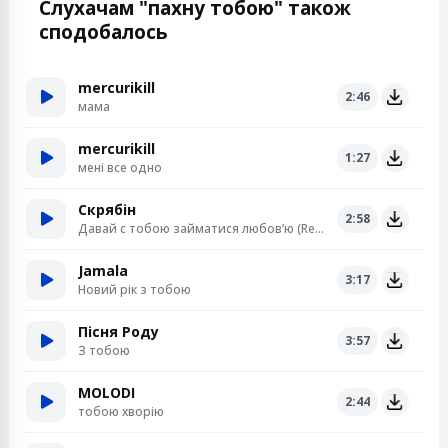
Слухачам "пахну тобою" також
сподобалось
mercurikill
2:46
мама
mercurikill
1:27
мені все одно
Скрябін
2:58
Давай с тобою займатися любов’ю (Real World Mix)
Jamala
3:17
Новий рік з тобою
Пісня Роду
3:57
З тобою
MOLODI
2:44
тобою хворію