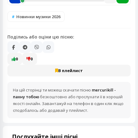
Новинки музики 2026
Поділись або оціни цю пісню:
0
0
В плейлист
На цій сторінці ти можеш скачати пісню
mercurikill -
пахну тобою
безкоштовно або прослухати її в хорошій
якості онлайн. Завантажуй на телефон в один клік якщо
сподобалось або додавай у плейлист.
Послухайте інші пісні