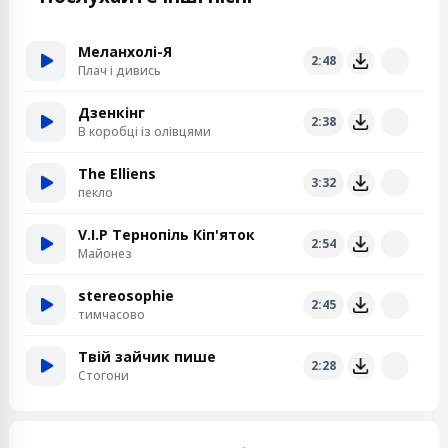
Меланхолі-Я
2:48
Плач і дивись
Дзенкінг
2:38
В коробці із олівцями
The Elliens
3:32
пекло
V.I.P Тернопіль Кіп'яток
2:54
Майонез
stereosophie
2:45
тимчасово
Твій зайчик пише
2:28
Стогони