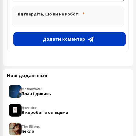
Підтвердіть, що ви не Робот:
Додати коментар
Нові додані пісні
Меланхолі-Я
Плач і дивись
Дзенкінг
В коробці із олівцями
The Elliens
пекло