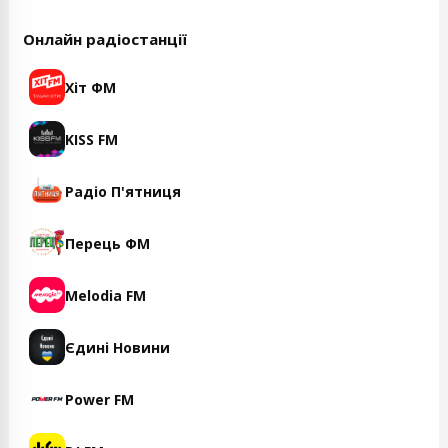
Онлайн радіостанції
Хіт ФМ
KISS FM
Радіо П'ятниця
Перець ФМ
Melodia FM
Єдині Новини
Power FM