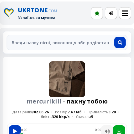
UKRTONE
.COM
Українська музика
mercurikill
- пахну тобою
Дата релізу
02.06.26
Розмір
7.67 Мб
Тривалість
3:20
Якість
320 kbp/s
Скачали
5
0:00
0:00