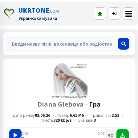
UKRTONE
.COM
Українська музика
Diana Glebova
- Гра
Дата релізу
03.06.26
Розмір
6.65 Мб
Тривалість
2:53
Якість
320 kbp/s
Скачали
3
0:00
0:00