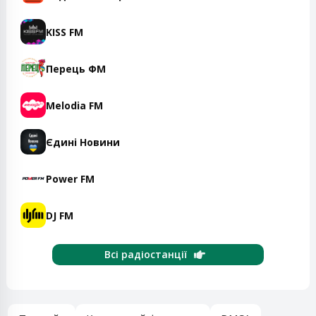
KISS FM
Перець ФМ
Melodia FM
Єдині Новини
Power FM
DJ FM
Всі радіостанції