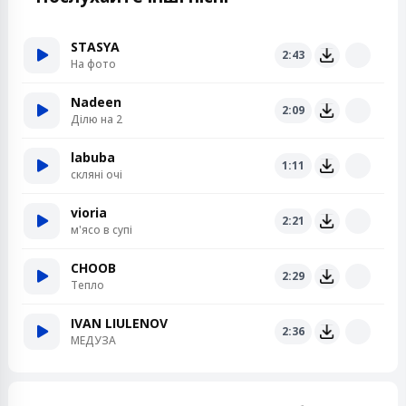
STASYA
2:43
На фото
Nadeen
2:09
Ділю на 2
labuba
1:11
скляні очі
vioria
2:21
м'ясо в супі
CHOOB
2:29
Тепло
IVAN LIULENOV
2:36
МЕДУЗА