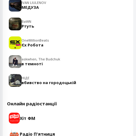
IVAN LIULENOV
МЕДУЗА
BaWN
Ртуть
OneMillionBeats
Єх Робота
askwhen, The Budchuk
в темноті
НІДЕ
вбивство на городоцькій
Онлайн радіостанції
Хіт ФМ
Радіо П'ятниця