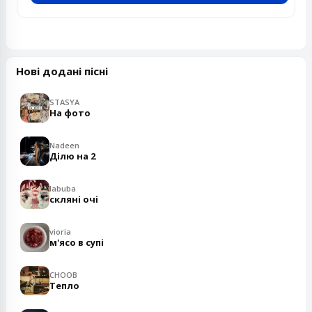
Нові додані пісні
STASYA
На фото
Nadeen
Ділю на 2
labuba
скляні очі
vioria
м'ясо в супі
CHOOB
Тепло