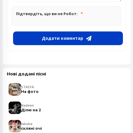
Підтвердіть, що ви не Робот:
Додати коментар
Нові додані пісні
STASYA
На фото
Nadeen
Ділю на 2
labuba
скляні очі