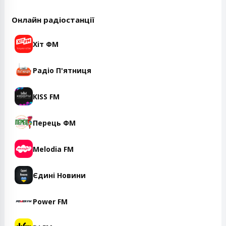
Онлайн радіостанції
Хіт ФМ
Радіо П'ятниця
KISS FM
Перець ФМ
Melodia FM
Єдині Новини
Power FM