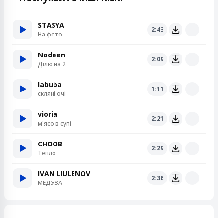
STASYA
2:43
На фото
Nadeen
2:09
Ділю на 2
labuba
1:11
скляні очі
vioria
2:21
м'ясо в супі
CHOOB
2:29
Тепло
IVAN LIULENOV
2:36
МЕДУЗА