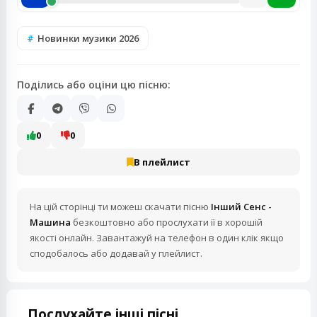
Новинки музики 2026
Поділись або оціни цю пісню:
0
0
В плейлист
На цій сторінці ти можеш скачати пісню
Інший Сенс -
Машина
безкоштовно або прослухати її в хорошій
якості онлайн. Завантажуй на телефон в один клік якщо
сподобалось або додавай у плейлист.
Послухайте інші пісні