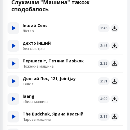
Слухачам "Машина" також
сподобалось
Інший Сенс
2:46
Ліхтар
дехто інший
2:46
без фільтрів
Першосвіт, Тетяна Пиріжок
2:35
Пожежна машина
Довгий Пес, 121, Jointjay
2:31
Сенс є
laang
4:00
збила машина
The Budchuk, Ярина Квасній
2:17
Парова машина