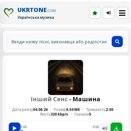
UKRTONE
.COM
Українська музика
Інший Сенс
- Машина
Дата релізу
04.06.26
Розмір
6.54 Мб
Тривалість
2:50
Якість
320 kbp/s
Скачали
5
0:00
0:00