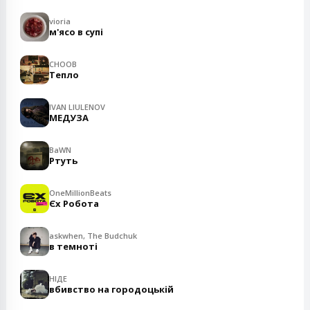
vioria
м'ясо в супі
CHOOB
Тепло
IVAN LIULENOV
МЕДУЗА
BaWN
Ртуть
OneMillionBeats
Єх Робота
askwhen, The Budchuk
в темноті
НІДЕ
вбивство на городоцькій