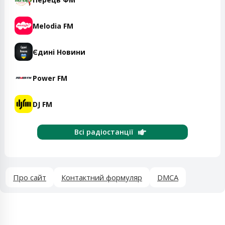
Melodia FM
Єдині Новини
Power FM
DJ FM
Всі радіостанції
Про сайт
Контактний формуляр
DMCA