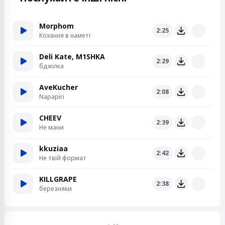
Morphom
2:25
Кохання в наметі
Deli Kate, M1SHKA
2:29
бджілка
AveKucher
2:08
Napapiri
CHEEV
2:39
Не мани
kkuziaa
2:42
Не твій формат
KILLGRAPE
2:38
березняки