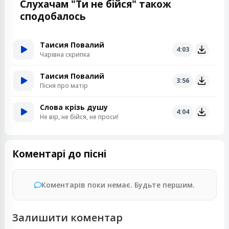
Слухачам "Ти не бійся" також
сподобалось
Таисия Повалий
4:03
Чарівна скрипка
Таисия Повалий
3:56
Пiсня про матiр
Слова крізь душу
4:04
Не вір, не бійся, не проси!
Коментарі до пісні
Коментарів поки немає. Будьте першим.
Залишити коментар