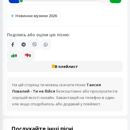
Новинки музики 2026
Поділись або оціни цю пісню:
0
0
В плейлист
На цій сторінці ти можеш скачати пісню
Таисия
Повалий - Ти не бійся
безкоштовно або прослухати її в
хорошій якості онлайн. Завантажуй на телефон в один
клік якщо сподобалось або додавай у плейлист.
Послухайте інші пісні