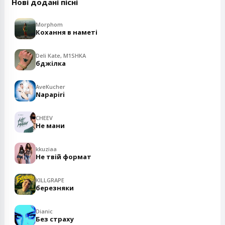
Нові додані пісні
Morphom
Кохання в наметі
Deli Kate, M1SHKA
бджілка
AveKucher
Napapiri
CHEEV
Не мани
kkuziaa
Не твій формат
KILLGRAPE
березняки
Dianic
Без страху