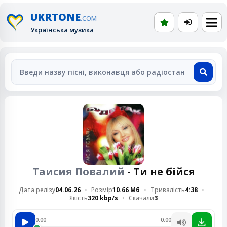
UKRTONE
.COM
Українська музика
Таисия Повалий
- Ти не бійся
Дата релізу
04.06.26
Розмір
10.66 Мб
Тривалість
4:38
Якість
320 kbp/s
Скачали
3
0:00
0:00