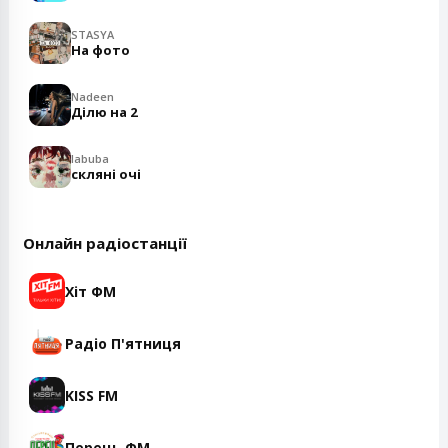
STASYA
На фото
Nadeen
Ділю на 2
labuba
скляні очі
Онлайн радіостанції
Хіт ФМ
Радіо П'ятниця
KISS FM
Перець ФМ