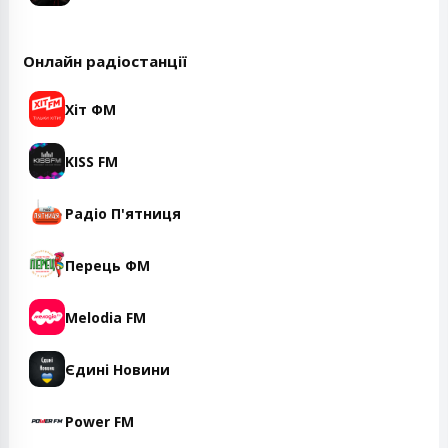
Онлайн радіостанції
Хіт ФМ
KISS FM
Радіо П'ятниця
Перець ФМ
Melodia FM
Єдині Новини
Power FM