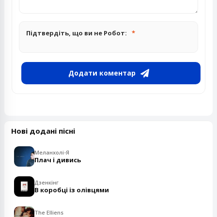
Підтвердіть, що ви не Робот:
Додати коментар
Нові додані пісні
Меланхолі-Я
Плач і дивись
Дзенкінг
В коробці із олівцями
The Elliens