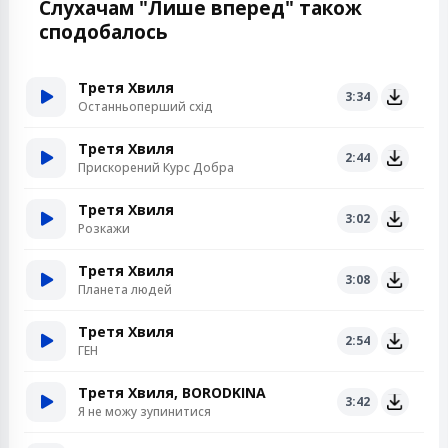
Слухачам "Лише вперед" також
сподобалось
Третя Хвиля
3:34
Останньоперший схід
Третя Хвиля
2:44
Прискорений Курс Добра
Третя Хвиля
3:02
Розкажи
Третя Хвиля
3:08
Планета людей
Третя Хвиля
2:54
ГЕН
Третя Хвиля, BORODKINA
3:42
Я не можу зупинитися