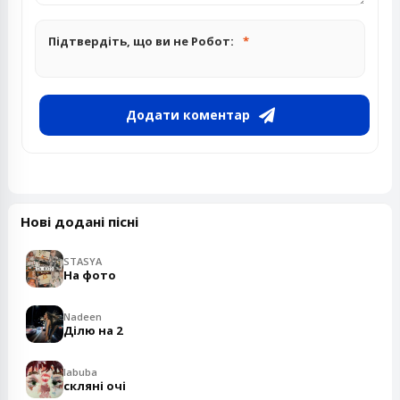
Підтвердіть, що ви не Робот:
Додати коментар
Нові додані пісні
STASYA
На фото
Nadeen
Ділю на 2
labuba
скляні очі