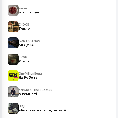
vioria
м'ясо в супі
CHOOB
Тепло
IVAN LIULENOV
МЕДУЗА
BaWN
Ртуть
OneMillionBeats
Єх Робота
askwhen, The Budchuk
в темноті
НІДЕ
вбивство на городоцькій