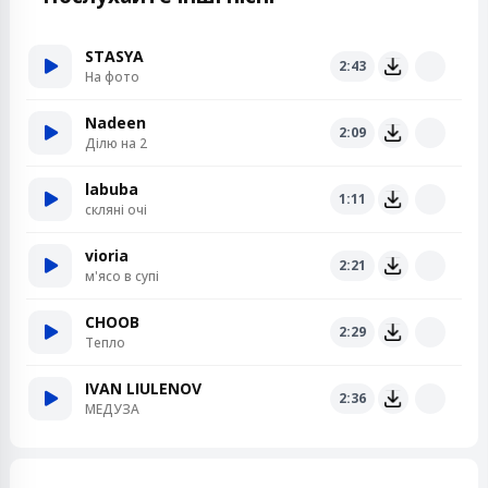
STASYA
2:43
На фото
Nadeen
2:09
Ділю на 2
labuba
1:11
скляні очі
vioria
2:21
м'ясо в супі
CHOOB
2:29
Тепло
IVAN LIULENOV
2:36
МЕДУЗА