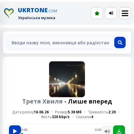
UKRTONE
.COM
Українська музика
Третя Хвиля
- Лише вперед
Дата релізу
16.06.26
Розмір
5.38 Мб
Тривалість
2:20
Якість
320 kbp/s
Скачали
4
0:00
0:00