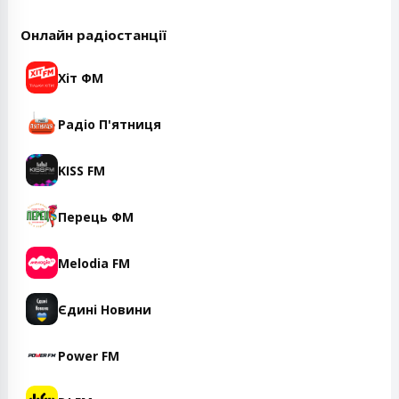
Онлайн радіостанції
Хіт ФМ
Радіо П'ятниця
KISS FM
Перець ФМ
Melodia FM
Єдині Новини
Power FM