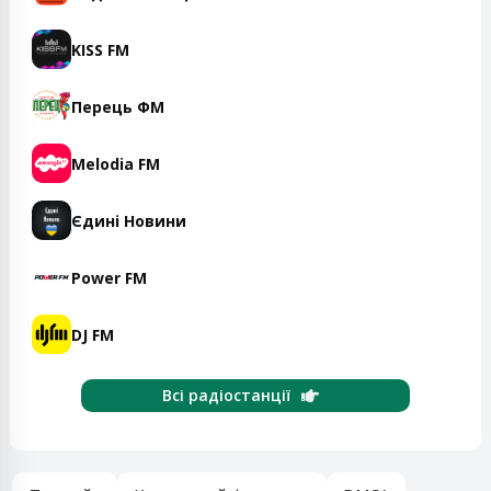
KISS FM
Перець ФМ
Melodia FM
Єдині Новини
Power FM
DJ FM
Всі радіостанції