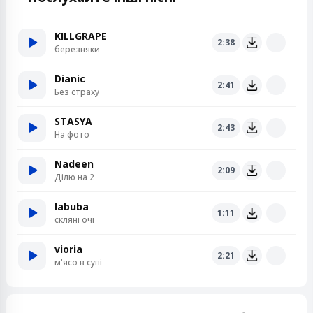
KILLGRAPE
2:38
березняки
Dianic
2:41
Без страху
STASYA
2:43
На фото
Nadeen
2:09
Ділю на 2
labuba
1:11
скляні очі
vioria
2:21
м'ясо в супі