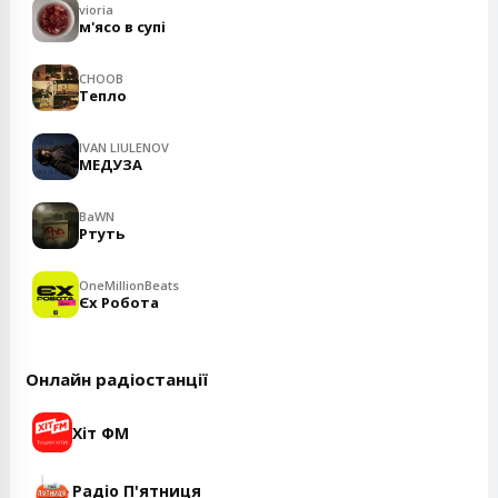
vioria
м'ясо в супі
CHOOB
Тепло
IVAN LIULENOV
МЕДУЗА
BaWN
Ртуть
OneMillionBeats
Єх Робота
Онлайн радіостанції
Хіт ФМ
Радіо П'ятниця