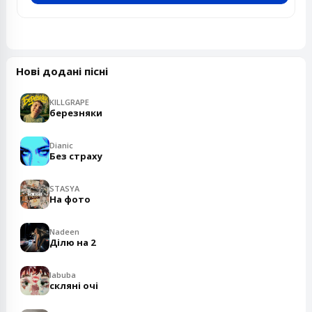
Нові додані пісні
KILLGRAPE
березняки
Dianic
Без страху
STASYA
На фото
Nadeen
Ділю на 2
labuba
скляні очі