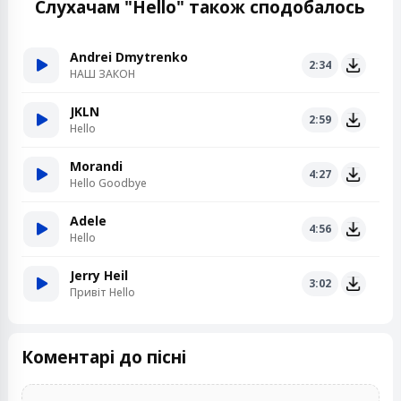
Слухачам "Hello" також сподобалось
Andrei Dmytrenko
2:34
НАШ ЗАКОН
JKLN
2:59
Hello
Morandi
4:27
Hello Goodbye
Adele
4:56
Hello
Jerry Heil
3:02
Привіт Hello
Коментарі до пісні