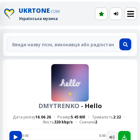
UKRTONE
.COM
Українська музика
DMYTRENKO
- Hello
Дата релізу
16.06.26
Розмір
5.45 Мб
Тривалість
2:22
Якість
320 kbp/s
Скачали
2
0:00
0:00