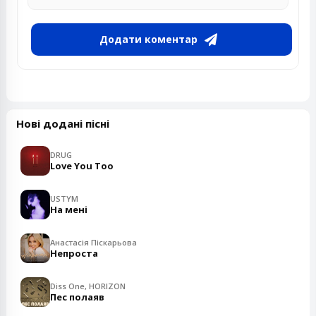
Додати коментар
Нові додані пісні
DRUG
Love You Too
USTYM
На мені
Анастасія Піскарьова
Непроста
Diss One, HORIZON
Пес полаяв