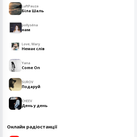
LuftPauza
Біла Шаль
pollyséna
нам
Love, Mary
Немає слів
Yana
Come On
SUROV
Подаруй
CHEEV
День у день
Онлайн радіостанції