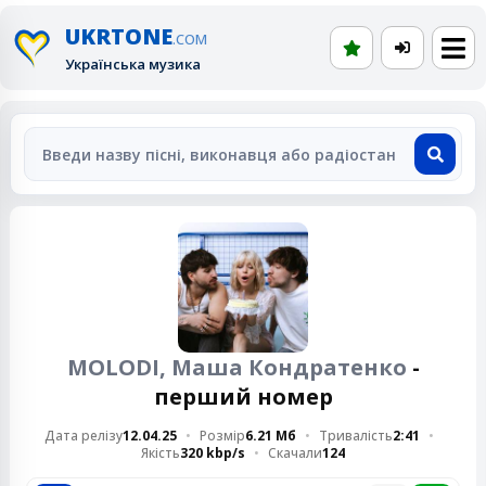
UKRTONE
.COM
Українська музика
MOLODI, Маша Кондратенко
-
перший номер
Дата релізу
12.04.25
Розмір
6.21 Мб
Тривалість
2:41
Якість
320 kbp/s
Скачали
124