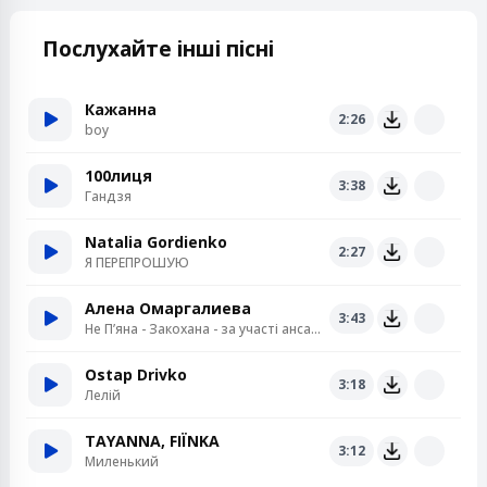
Послухайте інші пісні
Кажанна
2:26
boy
100лиця
3:38
Гандзя
Natalia Gordienko
2:27
Я ПЕРЕПРОШУЮ
Алена Омаргалиева
3:43
Не Пʼяна - Закохана - за участі ансамблю «Кралиця»
Ostap Drivko
3:18
Лелій
TAYANNA, FIЇNKA
3:12
Миленький