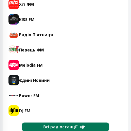
Хіт ФМ
KISS FM
Радіо П'ятниця
Перець ФМ
Melodia FM
Єдині Новини
Power FM
DJ FM
Всі радіостанції