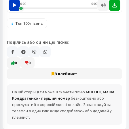
0:00
0:00
Топ 100 пісень
Поділись або оціни цю пісню:
0
0
В плейлист
На цій сторінці ти можеш скачати пісню
MOLODI, Маша
Кондратенко - перший номер
безкоштовно або
прослухати її в хорошій якості онлайн. Завантажуй на
телефон в один клік якщо сподобалось або додавай у
плейлист.