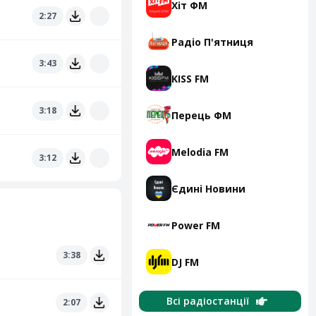
Хіт ФМ
2:27
Радіо П'ятниця
3:43
KISS FM
3:18
Перець ФМ
Melodia FM
3:12
Єдині Новини
Power FM
3:38
DJ FM
Всі радіостанції
2:07