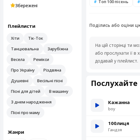
Топ 100 пісень
Збережені
Поділись або оціни ц
Плейлисти
Хіти
Тік-Ток
На цій сторінці ти 
Танцювальна
Зарубіжна
або прослухати її в
Весела
Ремікси
додавай у плейлист.
Про Україну
Різдвяна
Душевні
Весільні пісні
Послухайте 
Пісні для дітей
В машину
З днем народження
Кажанна
boy
Пісні про маму
100лиця
Гандзя
Жанри