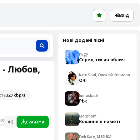
Вхід
Нові додані пісні
Pugy
Серед тисяч облич
e
- Любов,
Kate Soul, Олексій Копилов
Очі
сть
320 kbp/s
lumosback
Ріж
Morphom
:00
Кохання в наметі
Скачати
Deli Kate, M1SHKA