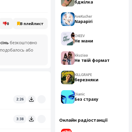
бджілка
AveKucher
Napapiri
0
В плейлист
CHEEV
Не мани
сінь
безкоштовно
 сподобалось або
kkuziaa
Не твій формат
KILLGRAPE
березняки
Dianic
Без страху
2:26
3:38
Онлайн радіостанції