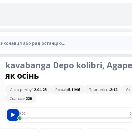
kavabanga Depo kolibri, Agap
як осінь
Дата релізу
12.04.25
Розмір
5.1 Мб
Тривалість
2:12
Які
Скачали
220
0:00
0