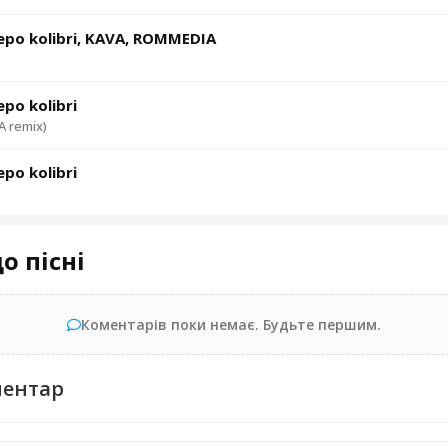
po kolibri, KAVA, ROMMEDIA
po kolibri
 remix)
po kolibri
о пісні
Коментарів поки немає. Будьте першим.
ментар