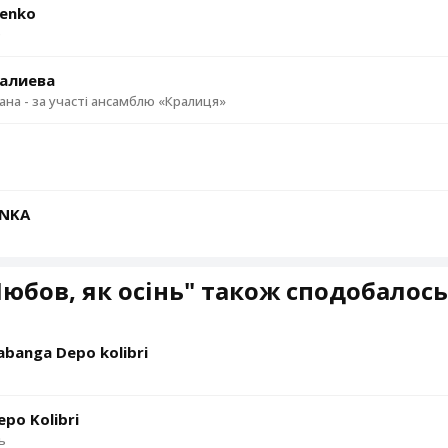
ienko
Ю
алиева
хана - за участі ансамблю «Кралиця»
ЇNKA
юбов, як осінь" також сподобалось
abanga Depo kolibri
po Kolibri
ь