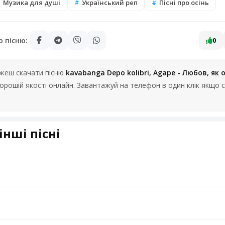
Музика для душі
Український реп
Пісні про осінь
ю пісню:
0
можеш скачати пісню
kavabanga Depo kolibri, Agape - Любов, як о
 хорошій якості онлайн. Завантажуй на телефон в один клік якщо
інші пісні