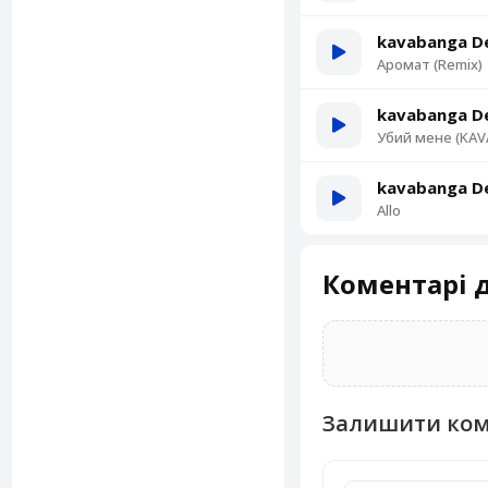
kavabanga De
Аромат (Remix)
kavabanga De
Убий мене (KAVA
kavabanga De
Allo
Коментарі д
Залишити ко