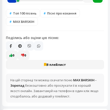
Топ 100 пісень
Пісні про кохання
MAX BARSKIH
Поділись або оціни цю пісню:
0
0
В плейлист
На цій сторінці ти можеш скачати пісню
MAX BARSKIH -
Зорепад
безкоштовно або прослухати її в хорошій
якості онлайн. Завантажуй на телефон в один клік якщо
сподобалось або додавай у плейлист.