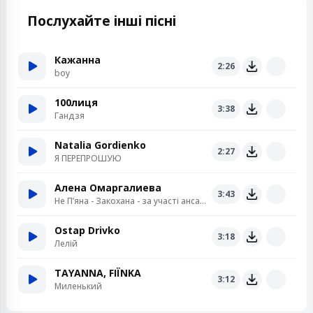
Послухайте інші пісні
Кажанна
2:26
boy
100лиця
3:38
Гандзя
Natalia Gordienko
2:27
Я ПЕРЕПРОШУЮ
Алена Омаргалиева
3:43
Не Пʼяна - Закохана - за участі ансамблю «Кралиця»
Ostap Drivko
3:18
Лелій
TAYANNA, FIЇNKA
3:12
Миленький