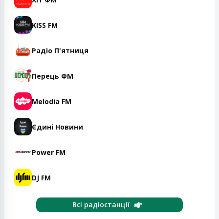
KISS FM
Радіо П'ятниця
Перець ФМ
Melodia FM
Єдині Новини
Power FM
DJ FM
Всі радіостанції