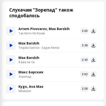
Слухачам "Зорепад" також
сподобалось
Artem Pivovarov, Max Barskih
3:05
Так Ніхто Не Кохав
Max Barskih
3:38
Tequila Sunrise - Sagan Remix
Max Barskih
2:43
Я вже не ти
Макс Барских
3:02
Зорепад
Kygo, Ava Max
2:58
Whatever