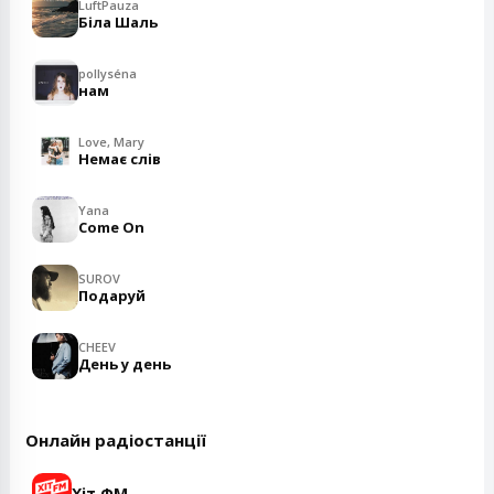
LuftPauza
Біла Шаль
pollyséna
нам
Love, Mary
Немає слів
Yana
Come On
SUROV
Подаруй
CHEEV
День у день
Онлайн радіостанції
Хіт ФМ