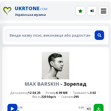
UKRTONE
.COM
Українська музика
MAX BARSKIH
- Зорепад
Дата релізу
12.04.25
Розмір
6.99 Мб
Тривалість
3:02
Якість
320 kbp/s
Скачали
295
0:00
0:00