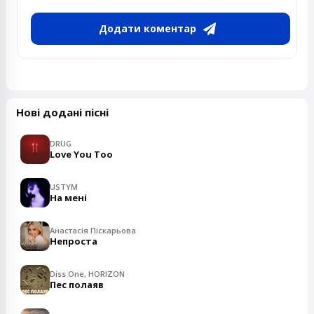
Додати коментар
Нові додані пісні
DRUG
Love You Too
USTYM
На мені
Анастасія Піскарьова
Непроста
Diss One, HORIZON
Пес полаяв