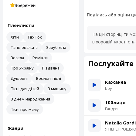
Збережені
Поділись або оціни ц
Плейлисти
На цій сторінці ти 
Хіти
Тік-Ток
в хорошій якості он
Танцювальна
Зарубіжна
Весела
Ремікси
Послухайте 
Про Україну
Різдвяна
Душевні
Весільні пісні
Кажанна
boy
Пісні для дітей
В машину
З днем народження
100лиця
Гандзя
Пісні про маму
Natalia Gord
Жанри
Я ПЕРЕПРОШУ