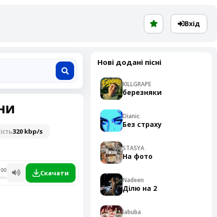
Вхід
Нові додані пісні
KILLGRAPE
березняки
сни
Dianic
Без страху
ість
320 kbp/s
STASYA
На фото
:00
Скачати
Nadeen
Ділю на 2
labuba