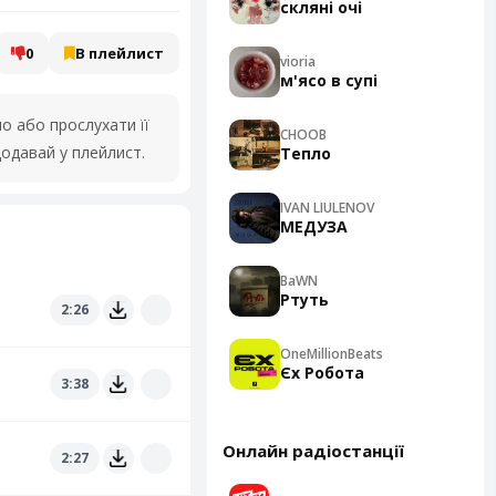
скляні очі
0
В плейлист
vioria
м'ясо в супі
 або прослухати її
CHOOB
одавай у плейлист.
Тепло
IVAN LIULENOV
МЕДУЗА
BaWN
Ртуть
2:26
OneMillionBeats
Єх Робота
3:38
Онлайн радіостанції
2:27