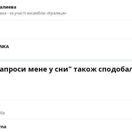
алиева
хана - за участі ансамблю «Кралиця»
ЇNKA
апроси мене у сни" також сподоба
ебе
vna