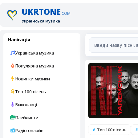
UKRTONE
.COM
Українська музика
Навігація
Українська музика
Популярна музика
Новинки музики
Топ 100 пісень
Виконавці
Плейлисти
Топ 100 пісень
Радіо онлайн