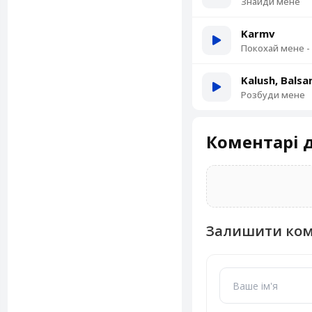
Знайди мене
Karmv
Покохай мене -
Kalush, Bals
Розбуди мене
Коментарі д
Залишити ко