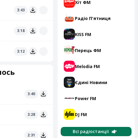
Хіт ФМ
3:43
Радіо П'ятниця
3:18
KISS FM
Перець ФМ
3:12
Melodia FM
лось
Єдині Новини
3:40
Power FM
DJ FM
3:28
Всі радіостанції
2:31