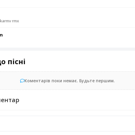
 karmv rmx
am
о пісні
Коментарів поки немає. Будьте першим.
ментар