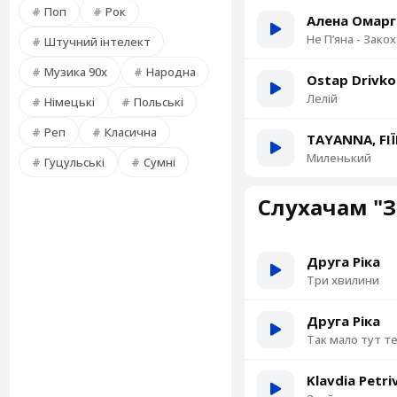
Поп
Рок
Алена Омарг
Не Пʼяна - Зако
Штучний інтелект
Музика 90х
Народна
Ostap Drivko
Лелій
Німецькі
Польські
Реп
Класична
TAYANNA, FI
Миленький
Гуцульські
Сумні
Слухачам "З
Друга Ріка
Три хвилини
Друга Ріка
Так мало тут т
Klavdia Petri