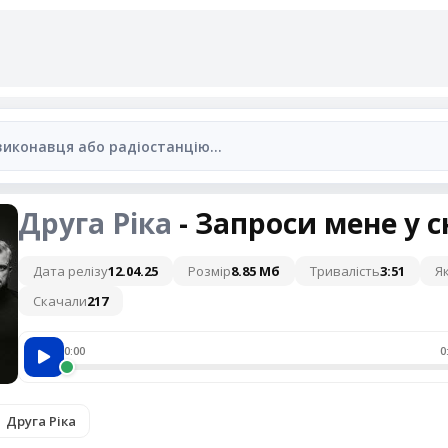
Друга Ріка
- Запроси мене у 
Дата релізу
12.04.25
Розмір
8.85 Мб
Тривалість
3:51
Як
Скачали
217
0:00
0
Друга Ріка