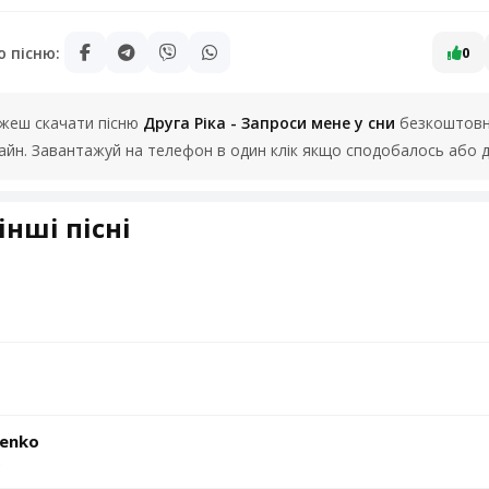
ю пісню:
0
можеш скачати пісню
Друга Ріка - Запроси мене у сни
безкоштовно
лайн. Завантажуй на телефон в один клік якщо сподобалось або д
інші пісні
ienko
Ю