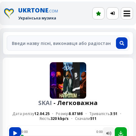
UKRTONE
.COM
Українська музика
SKAI
- Легковажна
Дата релізу
12.04.25
Розмір
8.87 Мб
Тривалість
3:51
Якість
320 kbp/s
Скачали
511
0:00
0:00