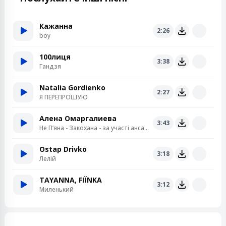
Кажанна
2:26
boy
100лиця
3:38
Гандзя
Natalia Gordienko
2:27
Я ПЕРЕПРОШУЮ
Алена Омаргалиева
3:43
Не Пʼяна - Закохана - за участі ансамблю «Кралиця»
Ostap Drivko
3:18
Лелій
TAYANNA, FIЇNKA
3:12
Миленький