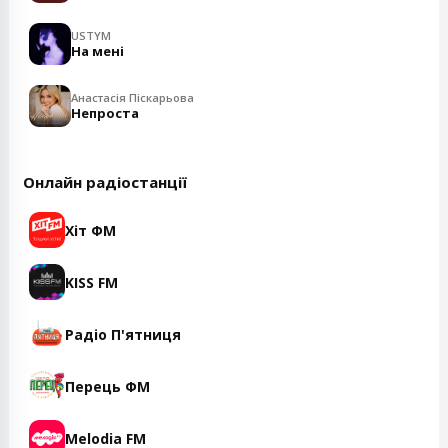
USTYM
На мені
Анастасія Піскарьова
Непроста
Онлайн радіостанції
Хіт ФМ
KISS FM
Радіо П'ятниця
Перець ФМ
Melodia FM