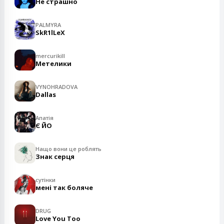
Не страшно
PALMYRA
SkR1lLeX
mercurikill
Метелики
VYNOHRADOVA
Dallas
Апатія
Є ЙО
Нащо вони це роблять
Знак серця
сутінки
мені так боляче
DRUG
Love You Too