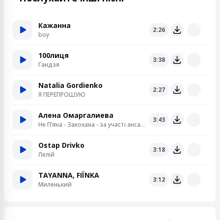
Кажанна
2:26
boy
100лиця
3:38
Гандзя
Natalia Gordienko
2:27
Я ПЕРЕПРОШУЮ
Алена Омаргалиева
3:43
Не Пʼяна - Закохана - за участі ансамблю «Кралиця»
Ostap Drivko
3:18
Лелій
TAYANNA, FIЇNKA
3:12
Миленький