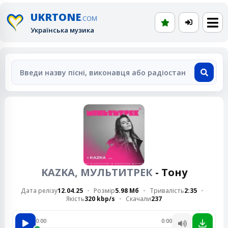
UKRTONE
.COM
Українська музика
KAZKA, МУЛЬТИТРЕК
- Тону
Дата релізу
12.04.25
Розмір
5.98 Мб
Тривалість
2:35
Якість
320 kbp/s
Скачали
237
0:00
0:00