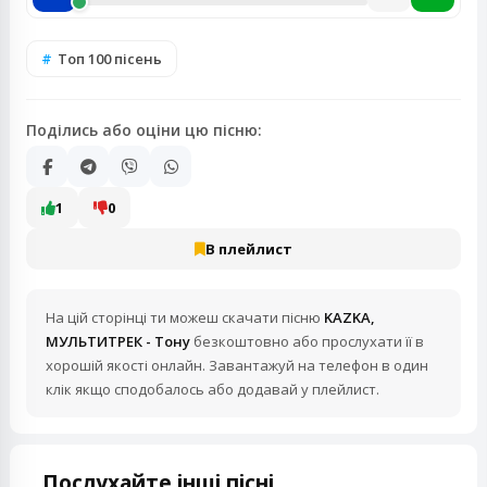
Топ 100 пісень
Поділись або оціни цю пісню:
1
0
В плейлист
На цій сторінці ти можеш скачати пісню
KAZKA,
МУЛЬТИТРЕК - Тону
безкоштовно або прослухати її в
хорошій якості онлайн. Завантажуй на телефон в один
клік якщо сподобалось або додавай у плейлист.
Послухайте інші пісні