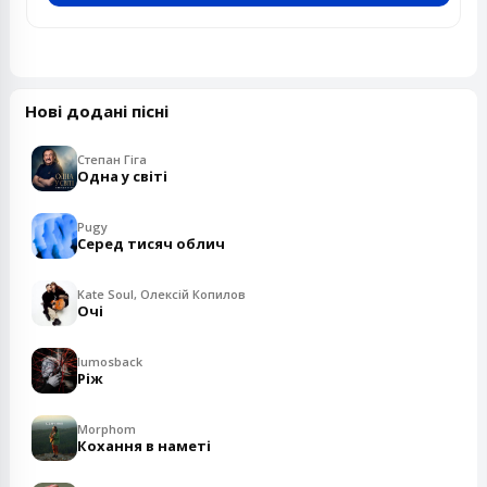
Нові додані пісні
Степан Гіга
Одна у світі
Pugy
Серед тисяч облич
Kate Soul, Олексій Копилов
Очі
lumosback
Ріж
Morphom
Кохання в наметі