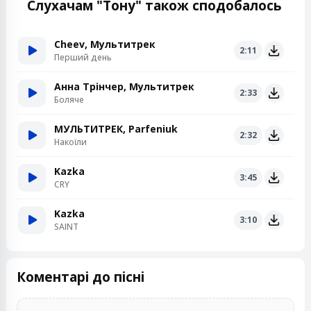
Слухачам "Тону" також сподобалось
Cheev, Мультитрек
2:11
Перший день
Анна Трінчер, Мультитрек
2:33
Боляче
МУЛЬТИТРЕК, Parfeniuk
2:32
Накоїли
Kazka
3:45
CRY
Kazka
3:10
SAINT
Коментарі до пісні