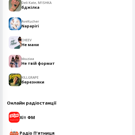
Deli Kate, M1SHKA
бджілка
AveKucher
Napapiri
CHEEV
Не мани
kkuziaa
Не твій формат
KILLGRAPE
березняки
Онлайн радіостанції
Хіт ФМ
Радіо П'ятниця