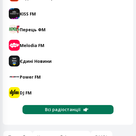
KISS FM
Перець ФМ
Melodia FM
Єдині Новини
Power FM
DJ FM
Всі радіостанції