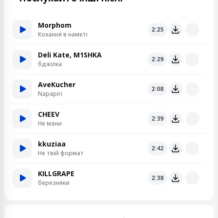
Morphom
2:25
Кохання в наметі
Deli Kate, M1SHKA
2:29
бджілка
AveKucher
2:08
Napapiri
CHEEV
2:39
Не мани
kkuziaa
2:42
Не твій формат
KILLGRAPE
2:38
березняки