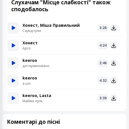
Слухачам "Місце слабкості" також
сподобалось
Хонест, Міша Правильний
3:28
Саундтрек
Хонест
4:24
Арго
keeroo
2:46
детерміновано
keeroo
4:32
а шо
keeroo, Lasta
3:39
Майже нуль
Коментарі до пісні