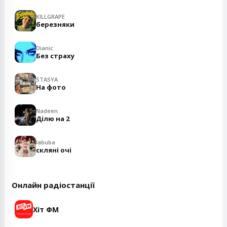
KILLGRAPE
березняки
Dianic
Без страху
STASYA
На фото
Nadeen
Ділю на 2
labuba
скляні очі
Онлайн радіостанції
Хіт ФМ