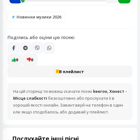
Новинки музики 2026
Поділись або оціни цю пісню:
0
0
В плейлист
На цій сторінці ти можеш скачати пісню
keeroo, Хонест -
Місце слабкості
безкоштовно або прослухати її в
хорошій якості онлайн. Завантажуй на телефон в один
клік якщо сподобалось або додавай у плейлист.
Послухайте інші пісні