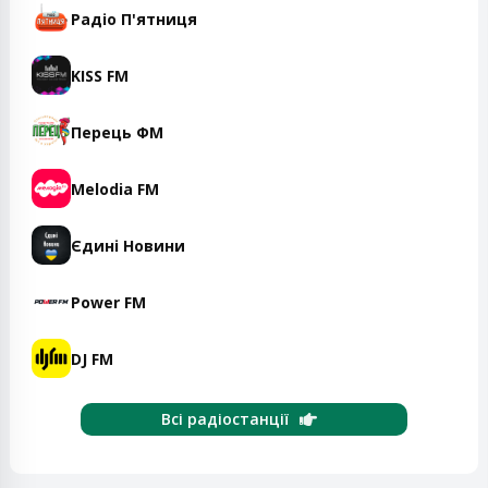
Радіо П'ятниця
KISS FM
Перець ФМ
Melodia FM
Єдині Новини
Power FM
DJ FM
Всі радіостанції