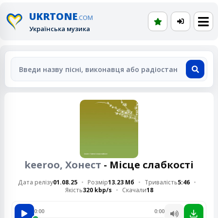
UKRTONE
.COM
Українська музика
keeroo, Хонест
- Місце слабкості
Дата релізу
01.08.25
Розмір
13.23 Мб
Тривалість
5:46
Якість
320 kbp/s
Скачали
18
0:00
0:00