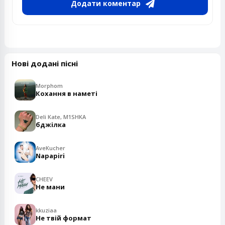
Додати коментар
Нові додані пісні
Morphom
Кохання в наметі
Deli Kate, M1SHKA
бджілка
AveKucher
Napapiri
CHEEV
Не мани
kkuziaa
Не твій формат