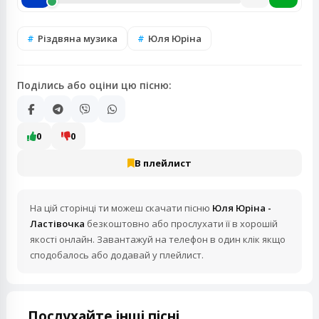
Різдвяна музика
Юля Юріна
Поділись або оціни цю пісню:
0
0
В плейлист
На цій сторінці ти можеш скачати пісню
Юля Юріна -
Ластівочка
безкоштовно або прослухати її в хорошій
якості онлайн. Завантажуй на телефон в один клік якщо
сподобалось або додавай у плейлист.
Послухайте інші пісні