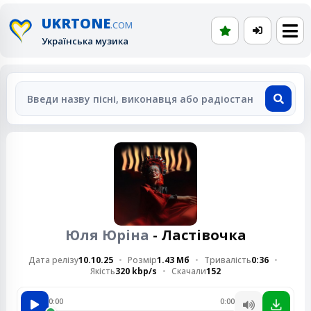
UKRTONE
.COM
Українська музика
Юля Юріна
- Ластівочка
Дата релізу
10.10.25
Розмір
1.43 Мб
Тривалість
0:36
Якість
320 kbp/s
Скачали
152
0:00
0:00