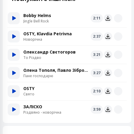
Bobby Helms
2:11
Jingle Bell Rock
OSTY, Klavdia Petrivna
2:37
Новорічна
Олександр Свєтогоров
3:21
То Різдво
Олена Тополя, Павло Зібров, SKYLERR, SOWA, ENLEO
3:27
Пане господарю
OSTY
2:10
Свято
ЗАЛІСКО
3:59
Різдвяно - новорічна