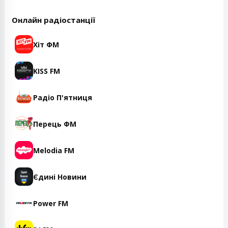
Онлайн радіостанції
Хіт ФМ
KISS FM
Радіо П'ятниця
Перець ФМ
Melodia FM
Єдині Новини
Power FM