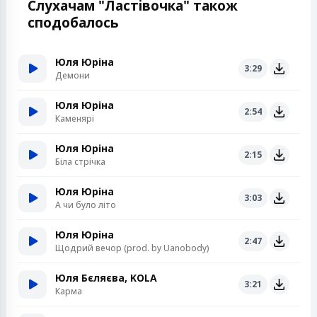
Слухачам "Ластівочка" також
сподобалось
Юля Юріна
3:29
Демони
Юля Юріна
2:54
Каменярі
Юля Юріна
2:15
Біла стрічка
Юля Юріна
3:03
А чи було літо
Юля Юріна
2:47
Щодрий вечор (prod. by Uanobody)
Юля Бєляєва, KOLA
3:21
Карма