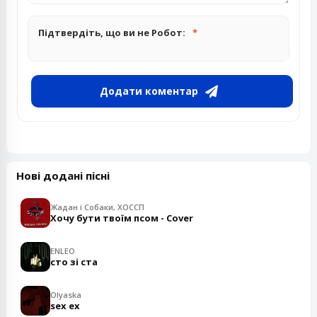
Підтвердіть, що ви не Робот:
Додати коментар
Нові додані пісні
Жадан і Собаки, ХОССП
Хочу бути твоїм псом - Cover
ENLEO
сто зі ста
Olyaska
sex ex