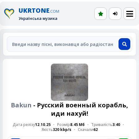
UKRTONE
.COM
Українська музика
Bakun
- Русский военный корабль,
иди нахуй!
Дата релізу
12.10.25
Розмір
8.45 Мб
Тривалість
3:40
Якість
320 kbp/s
Скачали
62