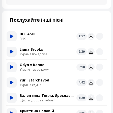
Послухайте інші пісні
BOTASHE
1:57
ПНХ
Liana Brooks
2:39
Україна понад усе
Odyn v Kanoe
3:18
У мене немає дому
Yurii Starchevod
4:42
Україна єдина
Валентина Тепла, Ярослав Теплий
3:20
Щастя, добра і любові!
Христина Соловій