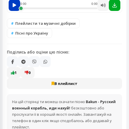
0:00
0:00
Плейлисти та музичні добірки
Пісні про Україну
Поділись або оціни цю пісню:
1
0
В плейлист
На цій сторінці ти можеш скачати пісню
Bakun - Русский
военный корабль, иди нахуй!
безкоштовно або
прослухати її в хорошій якості онлайн. Завантажуй на
телефон в один клік якщо сподобалось або додавай у
плейлист.