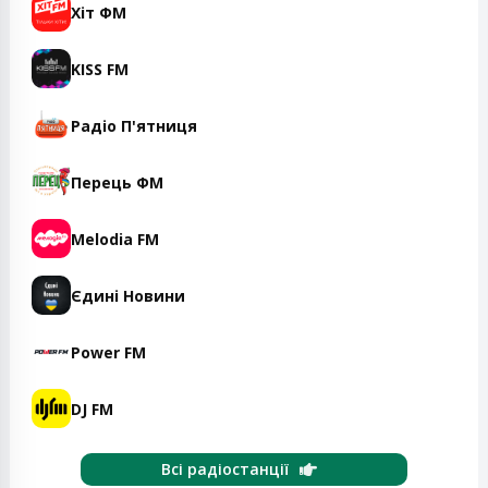
Хіт ФМ
KISS FM
Радіо П'ятниця
Перець ФМ
Melodia FM
Єдині Новини
Power FM
DJ FM
Всі радіостанції