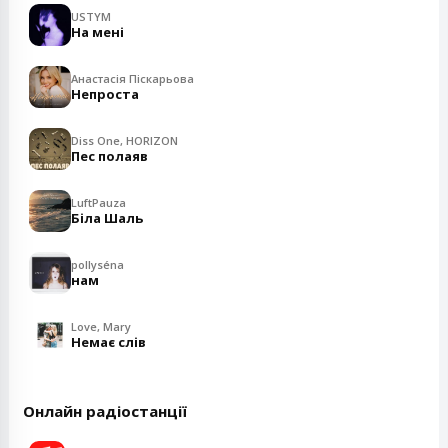
USTYM
На мені
Анастасія Піскарьова
Непроста
Diss One, HORIZON
Пес полаяв
LuftPauza
Біла Шаль
pollyséna
нам
Love, Mary
Немає слів
Онлайн радіостанції