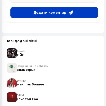
Додати коментар
Нові додані пісні
Апатія
Є ЙО
Нащо вони це роблять
Знак серця
сутінки
мені так боляче
DRUG
Love You Too