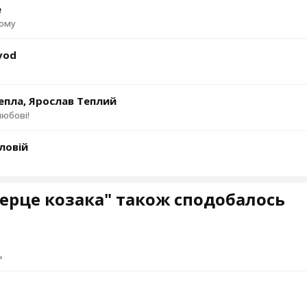
e
дому
evod
епла, Ярослав Теплий
любові!
ловій
ерце козака" також сподобалось
ь