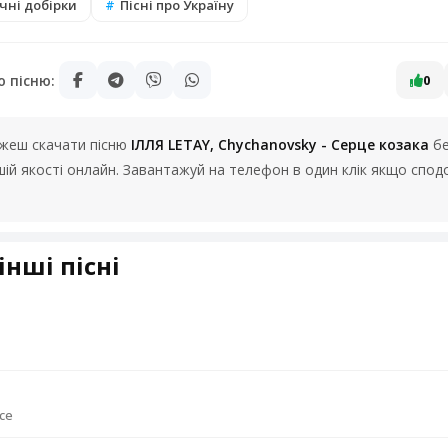
чні добірки
Пісні про Україну
ю пісню:
0
можеш скачати пісню
ІЛЛЯ LETAY, Chychanovsky - Серце козака
бе
ошій якості онлайн. Завантажуй на телефон в один клік якщо спо
інші пісні
се