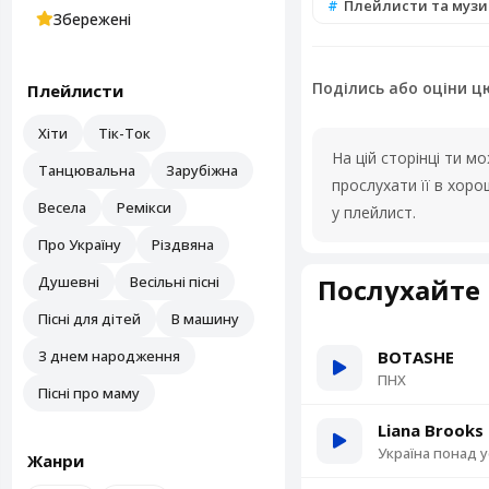
Плейлисти та музи
Збережені
Поділись або оціни ц
Плейлисти
Хіти
Тік-Ток
На цій сторінці ти 
Танцювальна
Зарубіжна
прослухати її в хор
Весела
Ремікси
у плейлист.
Про Україну
Різдвяна
Душевні
Весільні пісні
Послухайте 
Пісні для дітей
В машину
З днем народження
BOTASHE
ПНХ
Пісні про маму
Liana Brooks
Україна понад у
Жанри