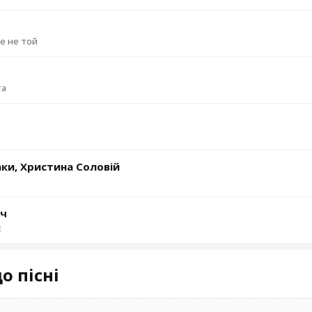
же не той
та
аки, Христина Соловій
ач
є
о пісні