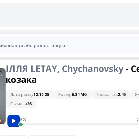
ІЛЛЯ LETAY, Chychanovsky
- С
козака
Дата релізу
12.10.25
Розмір
6.34 Мб
Тривалість
2:45
Як
Скачали
26
0:00
0