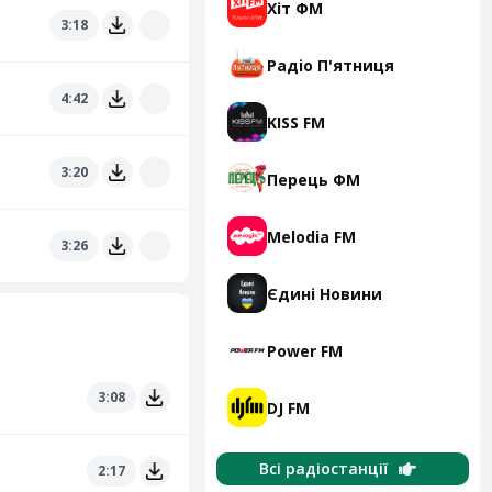
Хіт ФМ
3:18
Радіо П'ятниця
4:42
KISS FM
3:20
Перець ФМ
Melodia FM
3:26
Єдині Новини
Power FM
3:08
DJ FM
Всі радіостанції
2:17