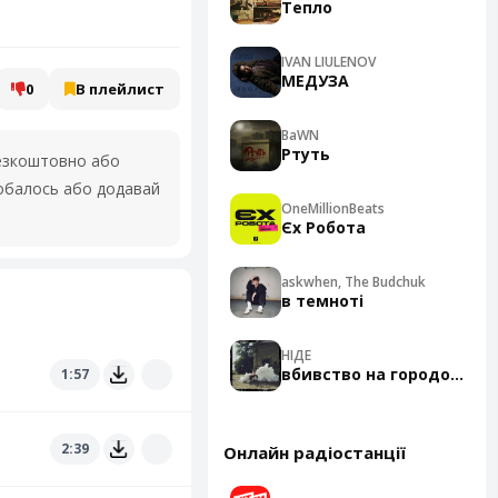
Тепло
IVAN LIULENOV
МЕДУЗА
0
В плейлист
BaWN
Ртуть
зкоштовно або
добалось або додавай
OneMillionBeats
Єх Робота
askwhen, The Budchuk
в темноті
НІДЕ
вбивство на городоцькій
1:57
2:39
Онлайн радіостанції