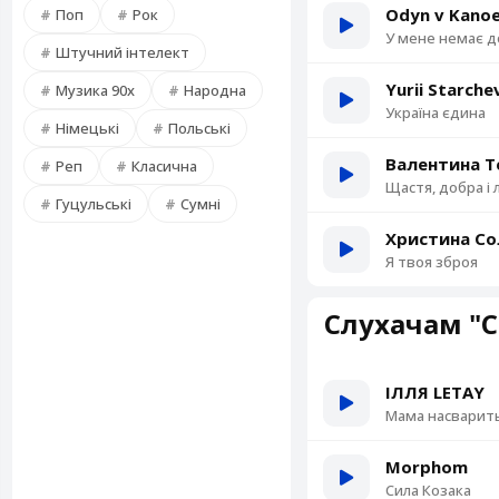
Odyn v Kano
Поп
Рок
У мене немає 
Штучний інтелект
Yurii Starch
Музика 90х
Народна
Україна єдина
Німецькі
Польські
Валентина Т
Реп
Класична
Щастя, добра і 
Гуцульські
Сумні
Христина Со
Я твоя зброя
Слухачам "С
ІЛЛЯ LETAY
Мама насварит
Morphom
Сила Козака