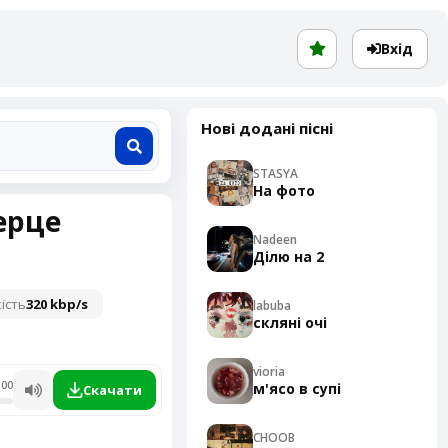
Вхід
Нові додані пісні
STASYA
На фото
ерце
Nadeen
Ділю на 2
ість
320 kbp/s
labuba
скляні очі
vioria
:00
м'ясо в супі
Скачати
CHOOB