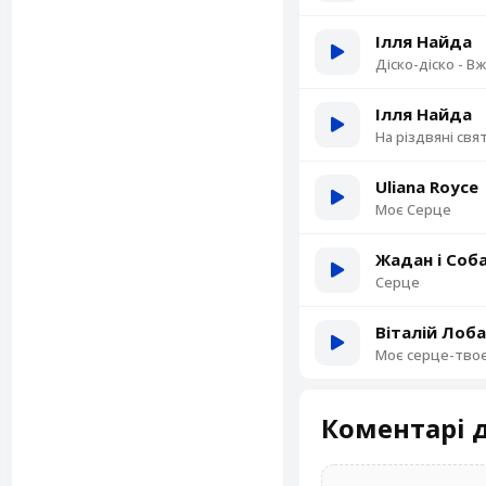
Ілля Найда
Діско-діско - В
Ілля Найда
На різдвяні свя
Uliana Royce
Моє Серце
Жадан і Соб
Серце
Віталій Лоб
Моє серце-тво
Коментарі д