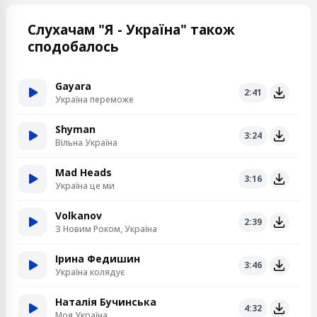
Слухачам "Я - Україна" також
сподобалось
Gayara
2:41
Україна переможе
Shyman
3:24
Вільна Україна
Mad Heads
3:16
Україна це ми
Volkanov
2:39
З Новим Роком, Україна
Ірина Федишин
3:46
Україна колядує
Наталія Бучинська
4:32
Моя Україна