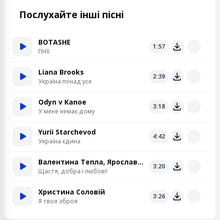
Послухайте інші пісні
BOTASHE
1:57
ПНХ
Liana Brooks
2:39
Україна понад усе
Odyn v Kanoe
3:18
У мене немає дому
Yurii Starchevod
4:42
Україна єдина
Валентина Тепла, Ярослав Теплий
3:20
Щастя, добра і любові!
Христина Соловій
3:26
Я твоя зброя