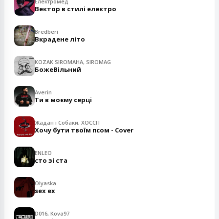
Електромед
Вектор в стилі електро
Bredberi
Вкрадене літо
KOZAK SIROMAHA, SIROMAG
БожеВільний
Averin
Ти в моєму серці
Жадан і Собаки, ХОССП
Хочу бути твоїм псом - Cover
ENLEO
сто зі ста
Olyaska
sex ex
D016, Kova97