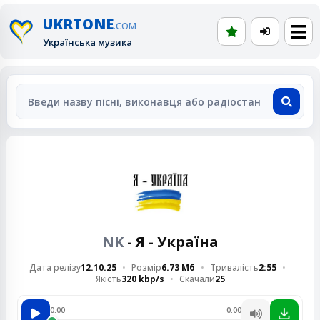
UKRTONE
.COM
Українська музика
NK
- Я - Україна
Дата релізу
12.10.25
Розмір
6.73 Мб
Тривалість
2:55
Якість
320 kbp/s
Скачали
25
0:00
0:00