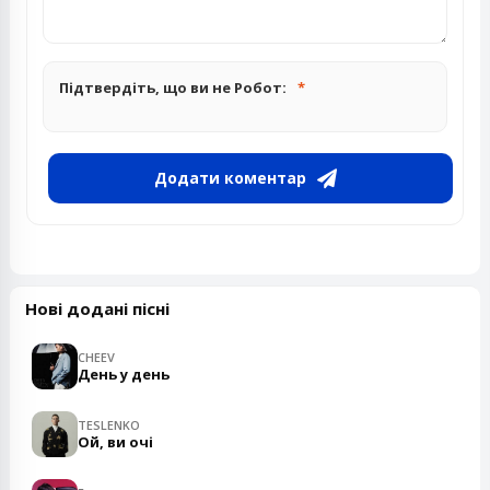
Підтвердіть, що ви не Робот:
Додати коментар
Нові додані пісні
CHEEV
День у день
TESLENKO
Ой, ви очі