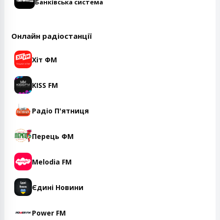
Банківська система
Онлайн радіостанції
Хіт ФМ
KISS FM
Радіо П'ятниця
Перець ФМ
Melodia FM
Єдині Новини
Power FM