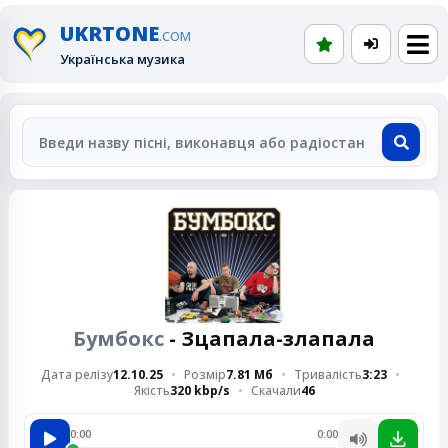
UKRTONE
.COM
Українська музика
Бумбокс
- Зцапала-злапала
Дата релізу
12.10.25
Розмір
7.81 Мб
Тривалість
3:23
Якість
320 kbp/s
Скачали
46
0:00
0:00