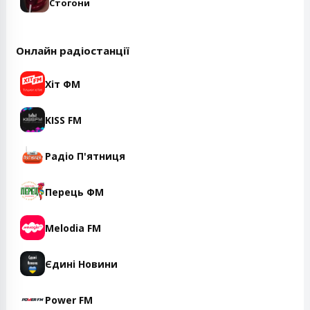
Стогони
Онлайн радіостанції
Хіт ФМ
KISS FM
Радіо П'ятниця
Перець ФМ
Melodia FM
Єдині Новини
Power FM