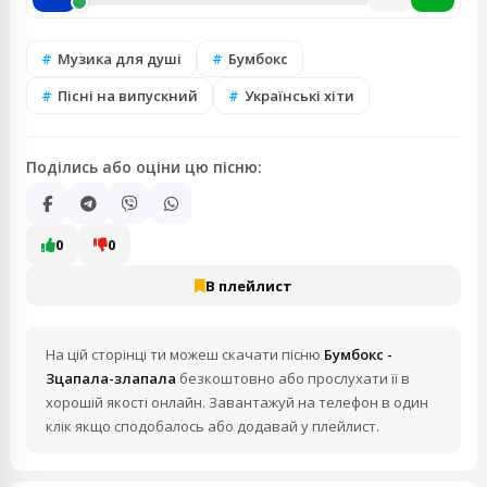
Музика для душі
Бумбокс
Пісні на випускний
Українські хіти
Поділись або оціни цю пісню:
0
0
В плейлист
На цій сторінці ти можеш скачати пісню
Бумбокс -
Зцапала-злапала
безкоштовно або прослухати її в
хорошій якості онлайн. Завантажуй на телефон в один
клік якщо сподобалось або додавай у плейлист.