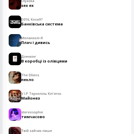
Olyaska
sex ex
D016, Kova97
Банківська система
Меланхолі-Я
Плач і дивись
Дзенкінг
В коробці із олівцями
The Elliens
пекло
V.I.P Тернопіль Кіп'яток
Майонез
stereosophie
тимчасово
Твій зайчик пише