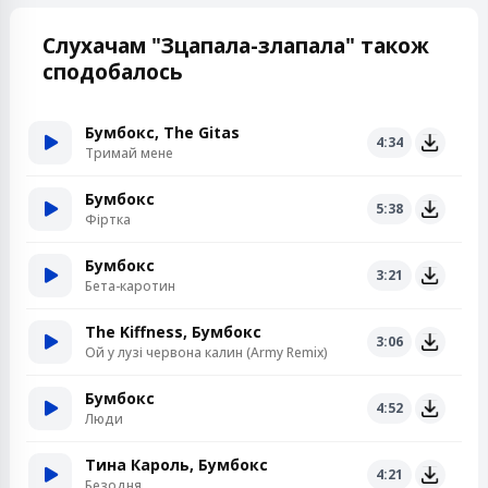
Слухачам "Зцапала-злапала" також
сподобалось
Бумбокс, The Gitas
4:34
Тримай мене
Бумбокс
5:38
Фіртка
Бумбокс
3:21
Бета-каротин
The Kiffness, Бумбокс
3:06
Ой у лузі червона калин (Army Remix)
Бумбокс
4:52
Люди
Тина Кароль, Бумбокс
4:21
Безодня