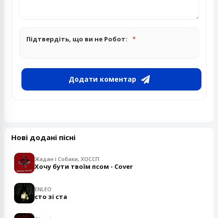
Підтвердіть, що ви не Робот:
Додати коментар
Нові додані пісні
Жадан і Собаки, ХОССП
Хочу бути твоїм псом - Cover
ENLEO
сто зі ста