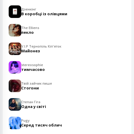
Дзенкінг
В коробці із олівцями
The Elliens
пекло
V.I.P Тернопіль Кіп'яток
Майонез
stereosophie
тимчасово
Твій зайчик пише
Стогони
Степан Гіга
Одна у світі
Pugy
Серед тисяч облич