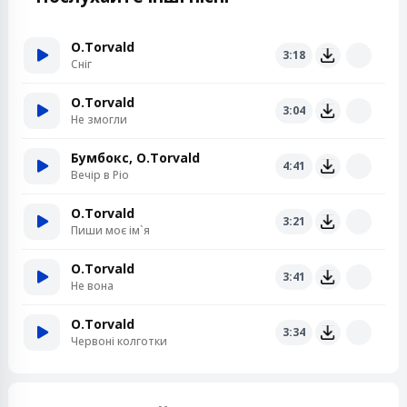
O.Torvald
3:18
Сніг
O.Torvald
3:04
Не змогли
Бумбокс, O.Torvald
4:41
Вечір в Ріо
O.Torvald
3:21
Пиши моє ім`я
O.Torvald
3:41
Не вона
O.Torvald
3:34
Червоні колготки