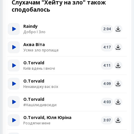
Слухачам "Хейту на зло" також
сподобалось
Raindy
2:04
Добро І Зло
Аква Віта
4:17
Усяке зло пропаще
O.Torvald
4:11
Київ вдень і вночі
O.Torvald
4:09
Ненавиджу вас всіх
O.Torvald
4:03
#Нашілюдивсюди
O.Torvald, Юля Юріна
3:07
Роздягни мене