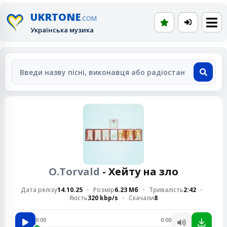
UKRTONE
.COM
Українська музика
O.Torvald
- Хейту на зло
Дата релізу
14.10.25
Розмір
6.23 Мб
Тривалість
2:42
Якість
320 kbp/s
Скачали
8
0:00
0:00