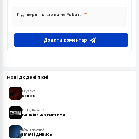
Підтвердіть, що ви не Робот:
Додати коментар
Нові додані пісні
Olyaska
sex ex
D016, Kova97
Банківська система
Меланхолі-Я
Плач і дивись