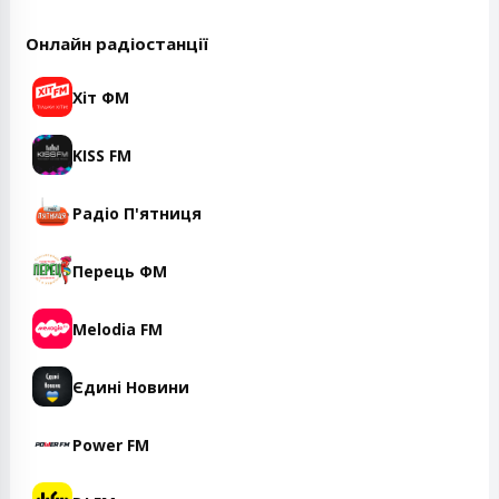
Онлайн радіостанції
Хіт ФМ
KISS FM
Радіо П'ятниця
Перець ФМ
Melodia FM
Єдині Новини
Power FM