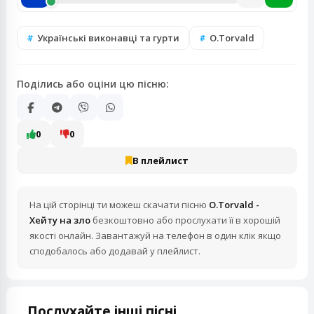
Українські виконавці та гурти
O.Torvald
Поділись або оціни цю пісню:
0
0
В плейлист
На цій сторінці ти можеш скачати пісню
O.Torvald -
Хейту на зло
безкоштовно або прослухати її в хорошій
якості онлайн. Завантажуй на телефон в один клік якщо
сподобалось або додавай у плейлист.
Послухайте інші пісні