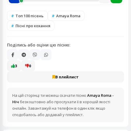
Топ 100 пісень
Amaya Roma
Пісні про кохання
Поділись або оціни цю пісню:
3
0
В плейлист
На цій сторінці ти можеш скачати пісню
Amaya Roma -
Ніч
безкоштовно або прослухати її в хорошій якості
онлайн. Завантажуй на телефон в один клік якщо
сподобалось або додавай у плейлист.