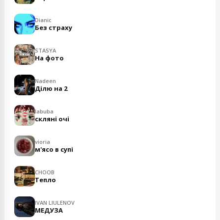
Dianic
Без страху
STASYA
На фото
Nadeen
Ділю на 2
labuba
скляні очі
vioria
м'ясо в супі
CHOOB
Тепло
IVAN LIULENOV
МЕДУЗА