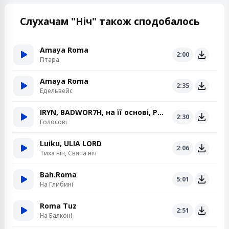
Слухачам "Ніч" також сподобалось
Amaya Roma
2:00
Гітара
Amaya Roma
2:35
Едельвейс
IRYN, BADWOR7H, на її основі, POPIL, Roma Leshchuk
2:30
Голосові
Luiku, ULIA LORD
2:06
Тиха ніч, Свята ніч
Bah.Roma
5:01
На Глибині
Roma Tuz
2:51
На Балконі