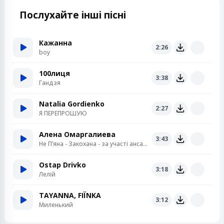
Послухайте інші пісні
Кажанна
2:26
boy
100лиця
3:38
Гандзя
Natalia Gordienko
2:27
Я ПЕРЕПРОШУЮ
Алена Омаргалиева
3:43
Не Пʼяна - Закохана - за участі ансамблю «Кралиця»
Ostap Drivko
3:18
Лелій
TAYANNA, FIЇNKA
3:12
Миленький