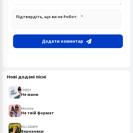
Підтвердіть, що ви не Робот:
Додати коментар
Нові додані пісні
CHEEV
Не мани
kkuziaa
Не твій формат
KILLGRAPE
березняки