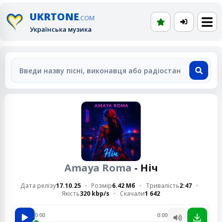
UKRTONE
.COM
Українська музика
Amaya Roma
- Ніч
Дата релізу
17.10.25
Розмір
6.42 Мб
Тривалість
2:47
Якість
320 kbp/s
Скачали
1 642
0:00
0:00