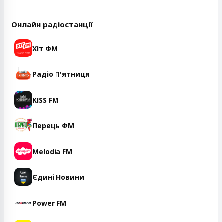
Онлайн радіостанції
Хіт ФМ
Радіо П'ятниця
KISS FM
Перець ФМ
Melodia FM
Єдині Новини
Power FM