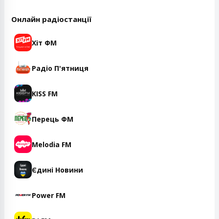
Онлайн радіостанції
Хіт ФМ
Радіо П'ятниця
KISS FM
Перець ФМ
Melodia FM
Єдині Новини
Power FM