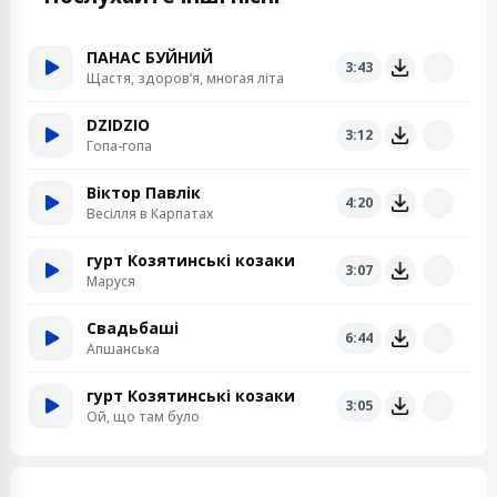
ПАНАС БУЙНИЙ
3:43
Щастя, здоров’я, многая літа
DZIDZIO
3:12
Гопа-гопа
Віктор Павлік
4:20
Весілля в Карпатах
гурт Козятинські козаки
3:07
Маруся
Свадьбаші
6:44
Апшанська
гурт Козятинські козаки
3:05
Ой, що там було