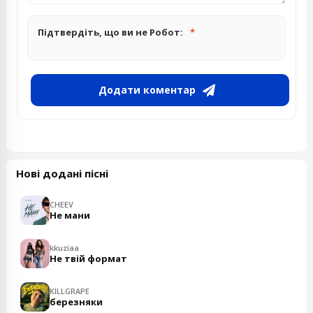
Підтвердіть, що ви не Робот:
Додати коментар
Нові додані пісні
CHEEV
Не мани
kkuziaa
Не твій формат
KILLGRAPE
березняки