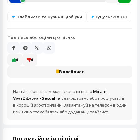
Плейлисти та музичні добірки
Гуцульскі пісні
Поділись або оціни цю пісню:
0
0
В плейлист
На цій сторінці ти можеш скачати пісню
Mirami,
VovaZiLvova - Sexualna
безкоштовно або прослухати її
в хорошій якості онлайн. Завантажуй на телефон в один
клік якщо сподобалось або додавай у плейлист.
Послухайте інші пісні