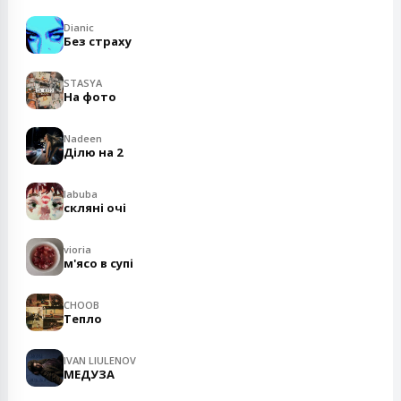
Dianic
Без страху
STASYA
На фото
Nadeen
Ділю на 2
labuba
скляні очі
vioria
м'ясо в супі
CHOOB
Тепло
IVAN LIULENOV
МЕДУЗА