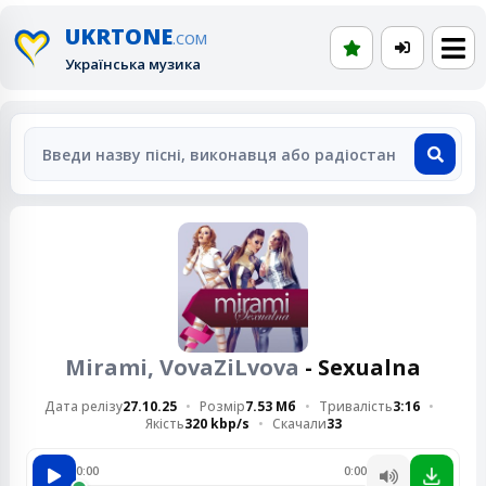
UKRTONE
.COM
Українська музика
Mirami, VovaZiLvova
- Sexualna
Дата релізу
27.10.25
Розмір
7.53 Мб
Тривалість
3:16
Якість
320 kbp/s
Скачали
33
0:00
0:00