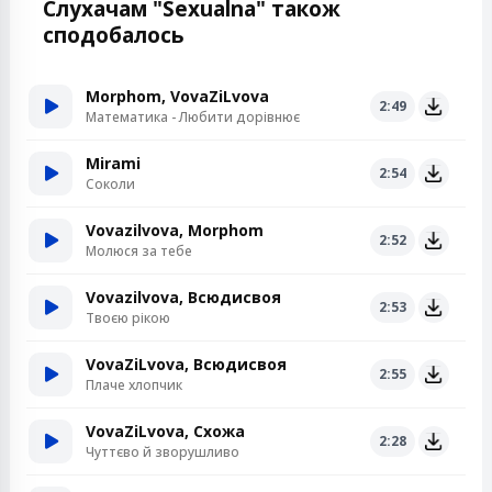
Слухачам "Sexualna" також
сподобалось
Morphom, VovaZiLvova
2:49
Математика - Любити дорівнює
Mirami
2:54
Соколи
Vovazilvova, Morphom
2:52
Молюся за тебе
Vovazilvova, Всюдисвоя
2:53
Твоєю рікою
VovaZiLvova, Всюдисвоя
2:55
Плаче хлопчик
VovaZiLvova, Схожа
2:28
Чуттєво й зворушливо