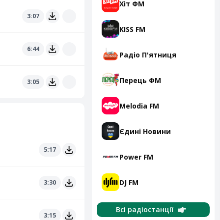
Хіт ФМ
3:07
KISS FM
6:44
Радіо П'ятниця
Перець ФМ
3:05
Melodia FM
Єдині Новини
5:17
Power FM
DJ FM
3:30
Всі радіостанції
3:15