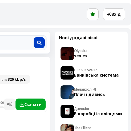
Вхід
Нові додані пісні
Olyaska
sex ex
D016, Kova97
Банківська система
ість
320 kbp/s
Меланхолі-Я
Плач і дивись
:00
Скачати
Дзенкінг
В коробці із олівцями
The Elliens