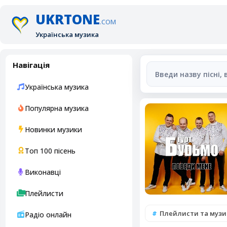
UKRTONE
.COM
Українська музика
Навігація
Українська музика
Популярна музика
Новинки музики
Топ 100 пісень
Виконавці
Плейлисти
Плейлисти та музи
Радіо онлайн