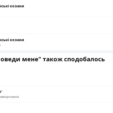
нські козаки
нські козаки
о
Поведи мене" також сподобалось
о
о'
риворожила
о