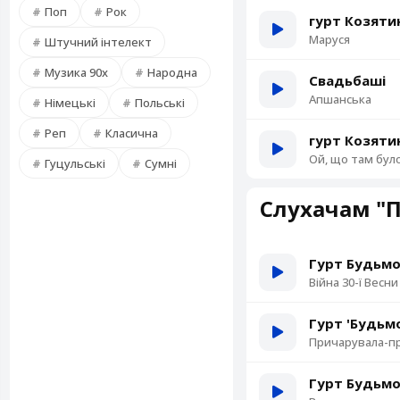
Поп
Рок
гурт Козяти
Маруся
Штучний інтелект
Музика 90х
Народна
Свадьбаші
Апшанська
Німецькі
Польські
Реп
Класична
гурт Козяти
Ой, що там бул
Гуцульські
Сумні
Слухачам "
Гурт Будьм
Війна 30-ї Весни
Гурт 'Будьм
Причарувала-п
Гурт Будьм