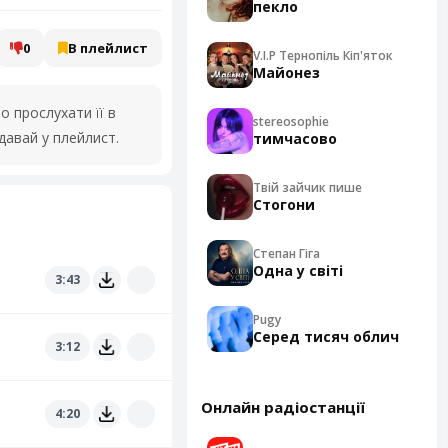
пекло
0
В плейлист
V.I.P Тернопіль Кіп'яток
Майонез
 прослухати її в
stereosophie
давай у плейлист.
тимчасово
Твій зайчик пише
Стогони
Степан Гіга
Одна у світі
3:43
Pugy
Серед тисяч облич
3:12
Онлайн радіостанції
4:20