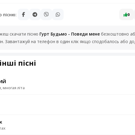
ю пісню:
0
можеш скачати пісню
Гурт Будьмо - Поведи мене
безкоштовно або
йн. Завантажуй на телефон в один клік якщо сподобалось або до
інші пісні
ИЙ
, многая літа
к
тах