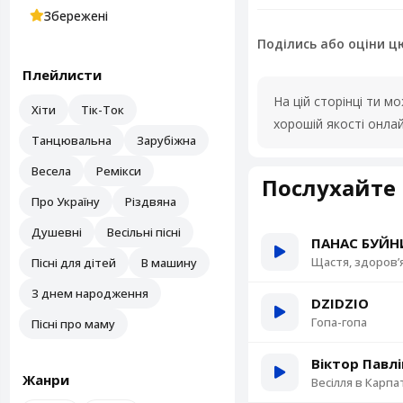
Збережені
Поділись або оціни ц
Плейлисти
На цій сторінці ти 
Хіти
Тік-Ток
хорошій якості онла
Танцювальна
Зарубіжна
Весела
Ремікси
Послухайте 
Про Україну
Різдвяна
Душевні
Весільні пісні
ПАНАС БУЙН
Щастя, здоров’я
Пісні для дітей
В машину
З днем народження
DZIDZIO
Гопа-гопа
Пісні про маму
Віктор Павлі
Жанри
Весілля в Карпа