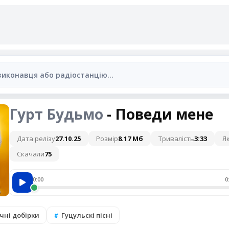
Гурт Будьмо
- Поведи мене
Дата релізу
27.10.25
Розмір
8.17 Мб
Тривалість
3:33
Як
Скачали
75
0:00
0
чні добірки
Гуцульскі пісні