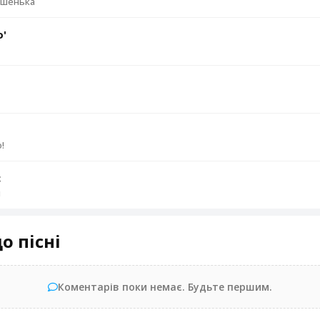
ешенька
о'
!
с
и
о пісні
Коментарів поки немає. Будьте першим.