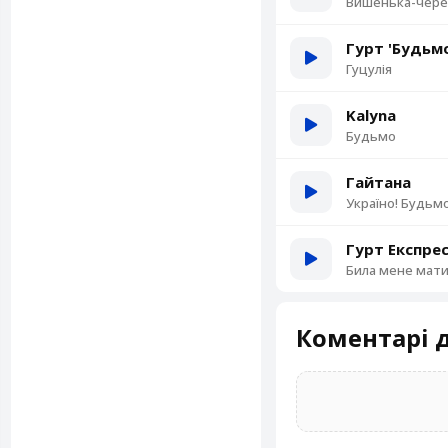
Вишенька-чер
Гурт 'Будьм
Гуцулія
Kalyna
Будьмо
Гайтана
Україно! Будьмо
Гурт Експре
Била мене мат
Коментарі д