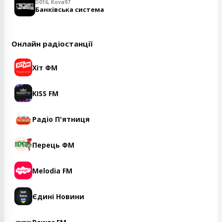
D016, Kova97
Банківська система
Онлайн радіостанції
Хіт ФМ
KISS FM
Радіо П'ятниця
Перець ФМ
Melodia FM
Єдині Новини