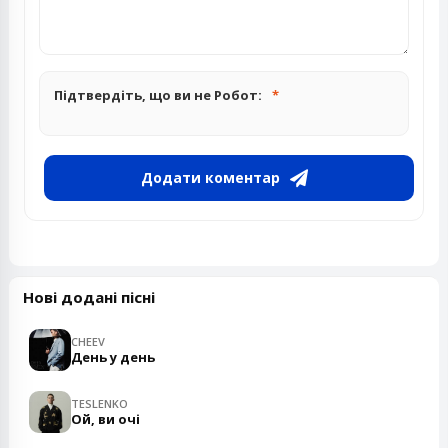
Підтвердіть, що ви не Робот:
Додати коментар
Нові додані пісні
CHEEV
День у день
TESLENKO
Ой, ви очі