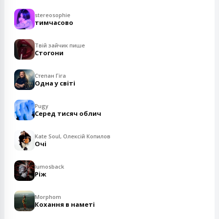
stereosophie
тимчасово
Твій зайчик пише
Стогони
Степан Гіга
Одна у світі
Pugy
Серед тисяч облич
Kate Soul, Олексій Копилов
Очі
lumosback
Ріж
Morphom
Кохання в наметі