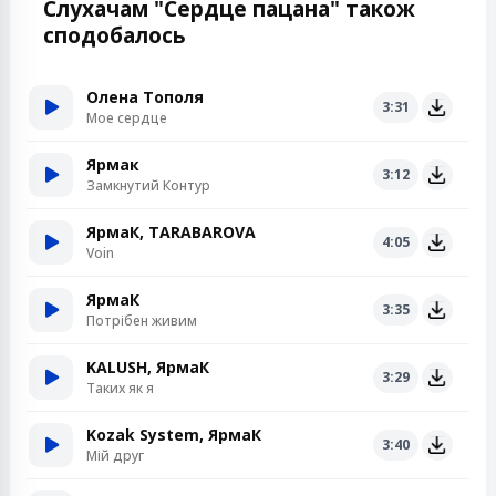
Слухачам "Сердце пацана" також
сподобалось
Олена Тополя
3:31
Мое сердце
Ярмак
3:12
Замкнутий Контур
ЯрмаК, TARABAROVA
4:05
Voin
ЯрмаК
3:35
Потрібен живим
KALUSH, ЯрмаК
3:29
Таких як я
Kozak System, ЯрмаК
3:40
Мій друг