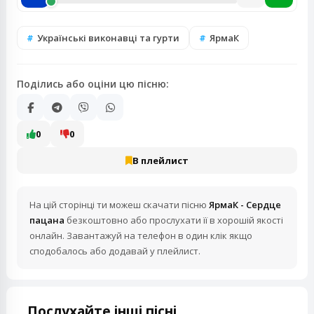
Українські виконавці та гурти
ЯрмаК
Поділись або оціни цю пісню:
0
0
В плейлист
На цій сторінці ти можеш скачати пісню
ЯрмаК - Сердце
пацана
безкоштовно або прослухати її в хорошій якості
онлайн. Завантажуй на телефон в один клік якщо
сподобалось або додавай у плейлист.
Послухайте інші пісні