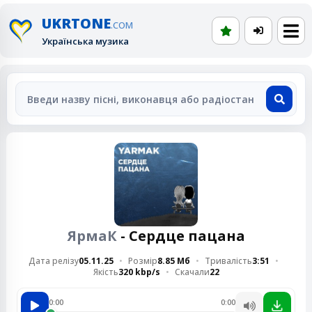
UKRTONE
.COM
Українська музика
ЯрмаК
- Сердце пацана
Дата релізу
05.11.25
Розмір
8.85 Мб
Тривалість
3:51
Якість
320 kbp/s
Скачали
22
0:00
0:00