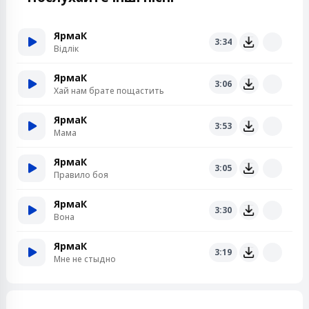
ЯрмаК
3:34
Відлік
ЯрмаК
3:06
Хай нам брате пощастить
ЯрмаК
3:53
Мама
ЯрмаК
3:05
Правило боя
ЯрмаК
3:30
Вона
ЯрмаК
3:19
Мне не стыдно