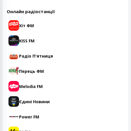
Онлайн радіостанції
Хіт ФМ
KISS FM
Радіо П'ятниця
Перець ФМ
Melodia FM
Єдині Новини
Power FM