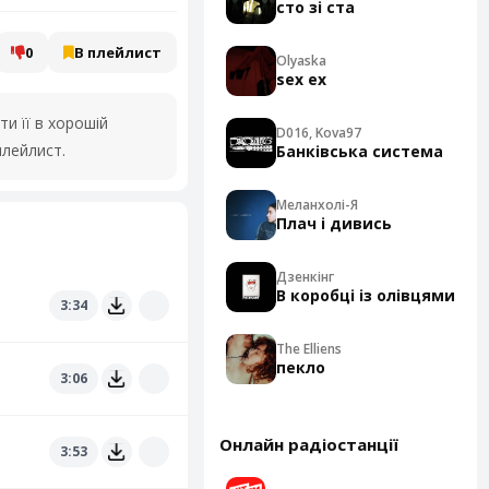
сто зі ста
0
В плейлист
Olyaska
sex ex
и її в хорошій
D016, Kova97
плейлист.
Банківська система
Меланхолі-Я
Плач і дивись
Дзенкінг
В коробці із олівцями
3:34
The Elliens
пекло
3:06
Онлайн радіостанції
3:53