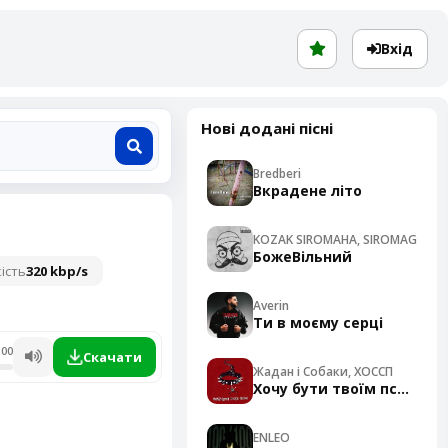
Вхід
Нові додані пісні
Bredberi
Вкрадене літо
KOZAK SIROMAHA, SIROMAG
БожеВільний
ість
320 kbp/s
Averin
Ти в моєму серці
:00
Скачати
Жадан і Собаки, ХОССП
Хочу бути твоїм псом - Cover
ENLEO