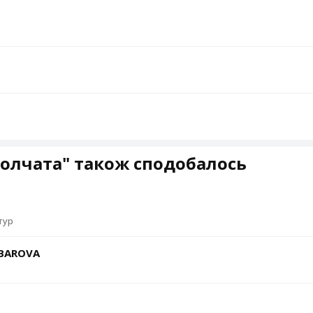
олчата" також сподобалось
тур
ABAROVA