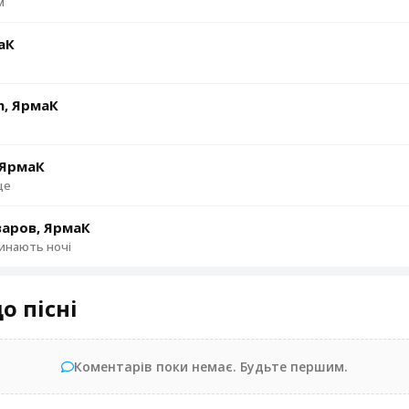
м
аК
m, ЯрмаК
 ЯрмаК
це
аров, ЯрмаК
инають ночі
о пісні
Коментарів поки немає. Будьте першим.