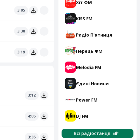
Хіт ФМ
3:05
KISS FM
3:30
Радіо П'ятниця
Перець ФМ
3:19
Melodia FM
Єдині Новини
3:12
Power FM
DJ FM
4:05
Всі радіостанції
3:35