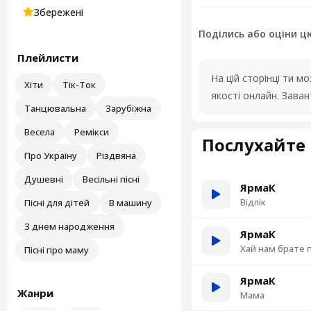
Збережені
Поділись або оціни ц
Плейлисти
На цій сторінці ти 
Хіти
Тік-Ток
якості онлайн. Зава
Танцювальна
Зарубіжна
Весела
Ремікси
Послухайте 
Про Україну
Різдвяна
Душевні
Весільні пісні
ЯрмаК
Відлік
Пісні для дітей
В машину
З днем народження
ЯрмаК
Хай нам брате
Пісні про маму
ЯрмаК
Жанри
Мама