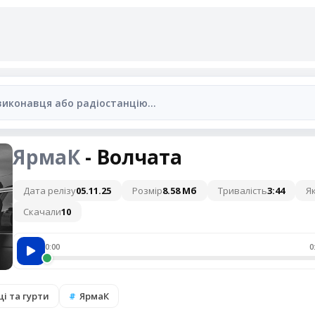
ЯрмаК
- Волчата
Дата релізу
05.11.25
Розмір
8.58 Мб
Тривалість
3:44
Як
Скачали
10
0:00
0
і та гурти
ЯрмаК