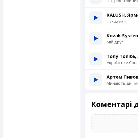
Потрібен живи
KALUSH, Ярм
Таких як я
Kozak Syste
Мій друг
Tony Tonite,
Українське Сон
Артем Пивов
Минають дні, м
Коментарі д