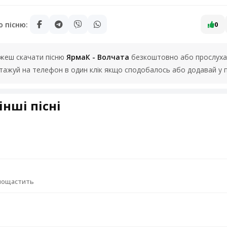
ю пісню:
0
можеш скачати пісню
ЯрмаК - Волчата
безкоштовно або прослухат
нтажуй на телефон в один клік якщо сподобалось або додавай у 
інші пісні
 пощастить