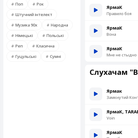
Поп
Рок
ЯрмаК
Правило боя
Штучний інтелект
Музика 90х
Народна
ЯрмаК
Вона
Німецькі
Польські
Реп
Класична
ЯрмаК
Мне не стыдно
Гуцульські
Сумні
Слухачам "В
Ярмак
Замкнутий Кон
ЯрмаК, TAR
Voin
ЯрмаК