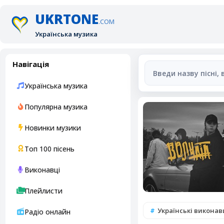
UKRTONE
.COM
Українська музика
Навігація
Українська музика
Популярна музика
Новинки музики
Топ 100 пісень
Виконавці
Плейлисти
Українські виконавц
Радіо онлайн