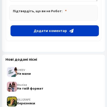
Підтвердіть, що ви не Робот:
Додати коментар
Нові додані пісні
CHEEV
Не мани
kkuziaa
Не твій формат
KILLGRAPE
березняки