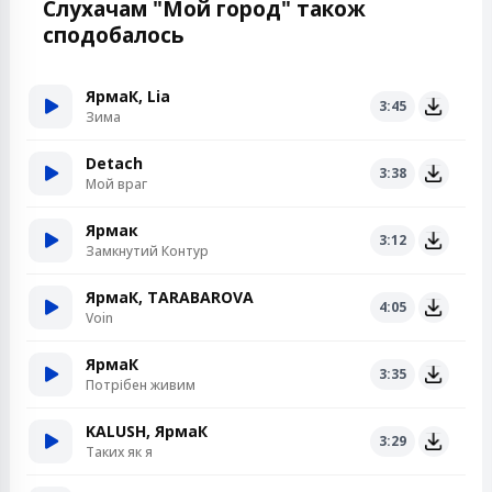
Слухачам "Мой город" також
сподобалось
ЯрмаК, Lia
3:45
Зима
Detach
3:38
Мой враг
Ярмак
3:12
Замкнутий Контур
ЯрмаК, TARABAROVA
4:05
Voin
ЯрмаК
3:35
Потрібен живим
KALUSH, ЯрмаК
3:29
Таких як я