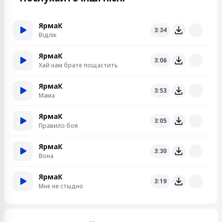
ЯрмаК
3:34
Відлік
ЯрмаК
3:06
Хай нам брате пощастить
ЯрмаК
3:53
Мама
ЯрмаК
3:05
Правило боя
ЯрмаК
3:30
Вона
ЯрмаК
3:19
Мне не стыдно