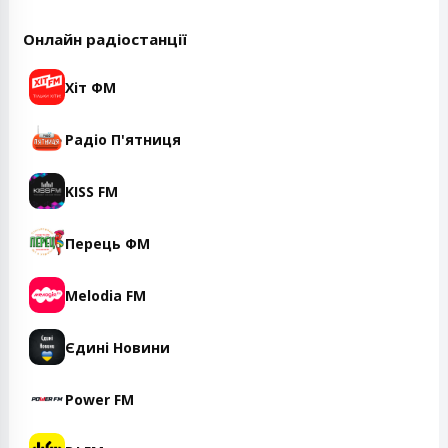
Онлайн радіостанції
Хіт ФМ
Радіо П'ятниця
KISS FM
Перець ФМ
Melodia FM
Єдині Новини
Power FM