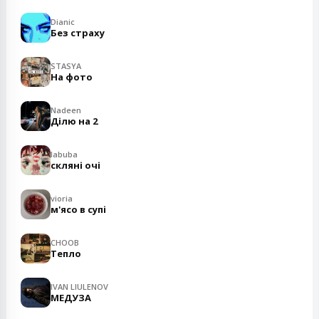
Dianic
Без страху
STASYA
На фото
Nadeen
Ділю на 2
labuba
скляні очі
vioria
м'ясо в супі
CHOOB
Тепло
IVAN LIULENOV
МЕДУЗА