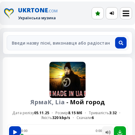
UKRTONE
.COM
Українська музика
ЯрмаК, Lia
- Мой город
Дата релізу
05.11.25
Розмір
8.15 Мб
Тривалість
3:32
Якість
320 kbp/s
Скачали
6
0:00
0:00