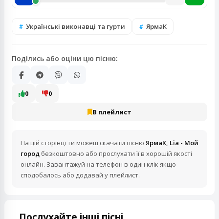
Українські виконавці та гурти
ЯрмаК
Поділись або оціни цю пісню:
0
0
В плейлист
На цій сторінці ти можеш скачати пісню
ЯрмаК, Lia - Мой
город
безкоштовно або прослухати її в хорошій якості
онлайн. Завантажуй на телефон в один клік якщо
сподобалось або додавай у плейлист.
Послухайте інші пісні