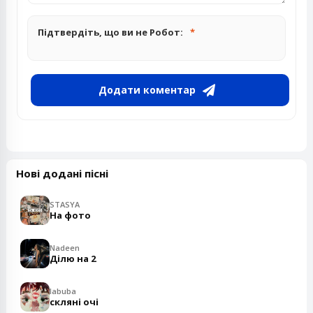
Підтвердіть, що ви не Робот:
Додати коментар
Нові додані пісні
STASYA
На фото
Nadeen
Ділю на 2
labuba
скляні очі