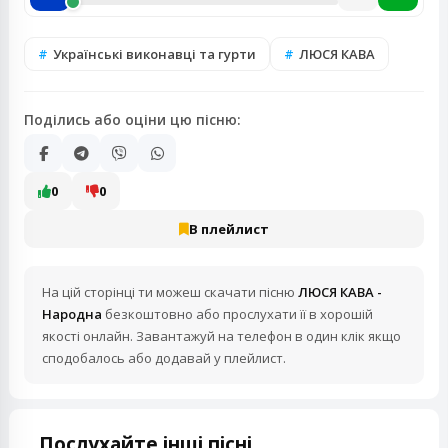
Українські виконавці та гурти
ЛЮСЯ КАВА
Поділись або оціни цю пісню:
0
0
В плейлист
На цій сторінці ти можеш скачати пісню
ЛЮСЯ КАВА -
Народна
безкоштовно або прослухати її в хорошій
якості онлайн. Завантажуй на телефон в один клік якщо
сподобалось або додавай у плейлист.
Послухайте інші пісні