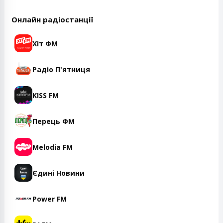
Онлайн радіостанції
Хіт ФМ
Радіо П'ятниця
KISS FM
Перець ФМ
Melodia FM
Єдині Новини
Power FM