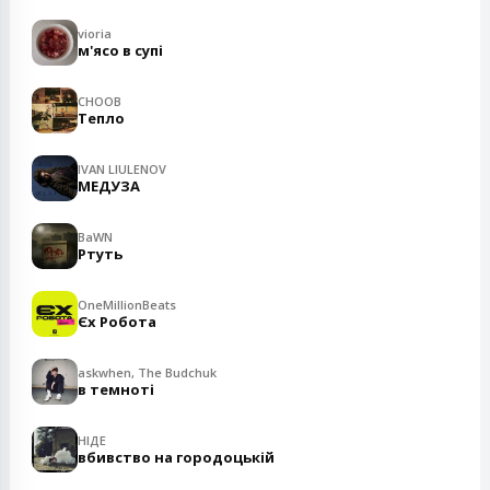
vioria
м'ясо в супі
CHOOB
Тепло
IVAN LIULENOV
МЕДУЗА
BaWN
Ртуть
OneMillionBeats
Єх Робота
askwhen, The Budchuk
в темноті
НІДЕ
вбивство на городоцькій