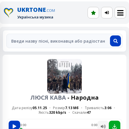
UKRTONE
.COM
Українська музика
ЛЮСЯ КАВА
- Народна
Дата релізу
05.11.25
Розмір
7.13 Мб
Тривалість
3:06
Якість
320 kbp/s
Скачали
47
0:00
0:00