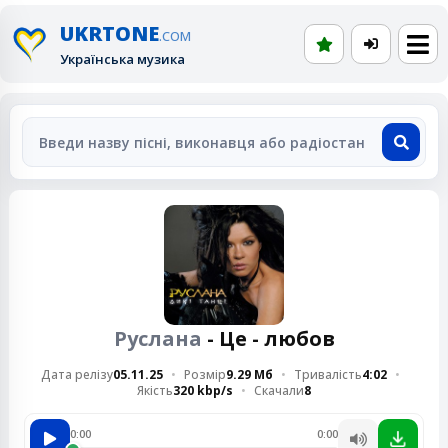
UKRTONE
.COM
Українська музика
Руслана
- Це - любов
Дата релізу
05.11.25
Розмір
9.29 Мб
Тривалість
4:02
Якість
320 kbp/s
Скачали
8
0:00
0:00