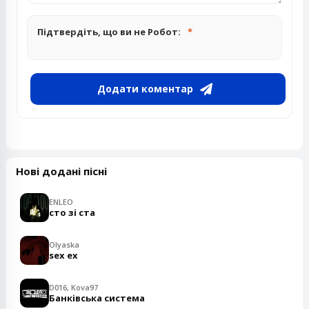
Підтвердіть, що ви не Робот:
Додати коментар
Нові додані пісні
ENLEO
сто зі ста
Olyaska
sex ex
D016, Kova97
Банківська система