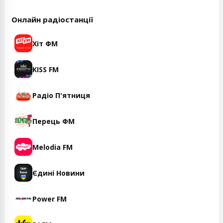
Онлайн радіостанції
Хіт ФМ
KISS FM
Радіо П'ятниця
Перець ФМ
Melodia FM
Єдині Новини
Power FM