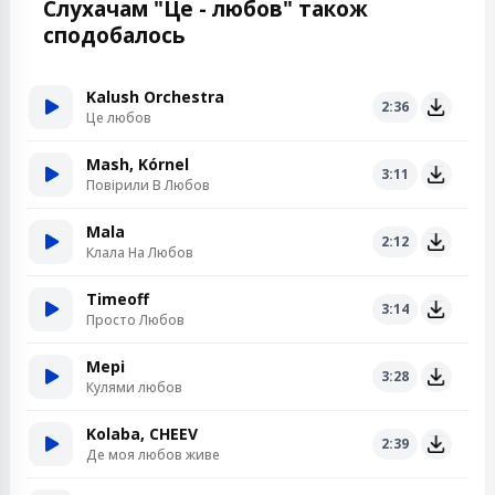
Слухачам "Це - любов" також
сподобалось
Kalush Orchestra
2:36
Це любов
Mash, Kórnel
3:11
Повірили В Любов
Mala
2:12
Клала На Любов
Timeoff
3:14
Просто Любов
Мері
3:28
Кулями любов
Kolaba, CHEEV
2:39
Де моя любов живе