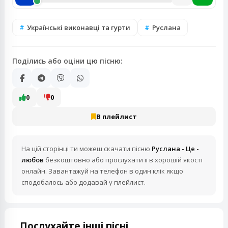
Українські виконавці та гурти
Руслана
Поділись або оціни цю пісню:
0
0
В плейлист
На цій сторінці ти можеш скачати пісню
Руслана - Це -
любов
безкоштовно або прослухати її в хорошій якості
онлайн. Завантажуй на телефон в один клік якщо
сподобалось або додавай у плейлист.
Послухайте інші пісні