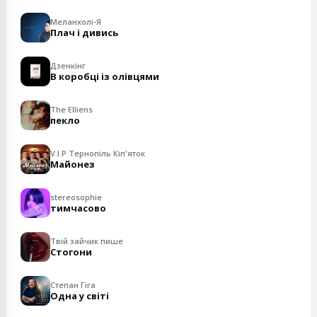
Меланхолі-Я
Плач і дивись
Дзенкінг
В коробці із олівцями
The Elliens
пекло
V.I.P Тернопіль Кіп'яток
Майонез
stereosophie
тимчасово
Твій зайчик пише
Стогони
Степан Гіга
Одна у світі