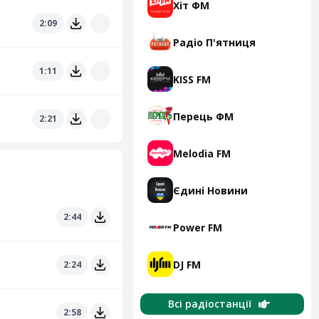
Хіт ФМ
2:09
Радіо П'ятниця
1:11
KISS FM
Перець ФМ
2:21
Melodia FM
Єдині Новини
2:44
Power FM
DJ FM
2:24
Всі радіостанції
2:58