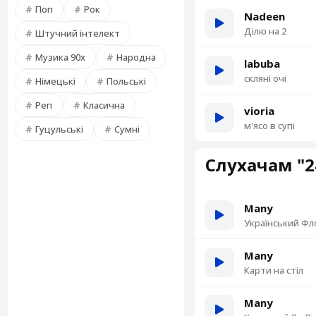
Поп
Рок
Nadeen
Ділю на 2
Штучний інтелект
Музика 90х
Народна
labuba
скляні очі
Німецькі
Польські
Реп
Класична
vioria
м'ясо в супі
Гуцульські
Сумні
Слухачам "2
Many
Український Фл
Many
Карти на стіл
Many