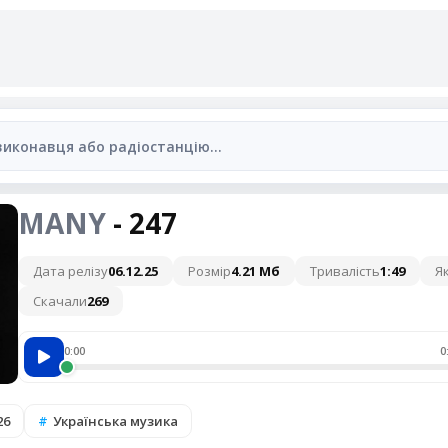
MANY
- 247
Дата релізу
06.12.25
Розмір
4.21 Мб
Тривалість
1:49
Як
Скачали
269
0:00
0
26
Українська музика