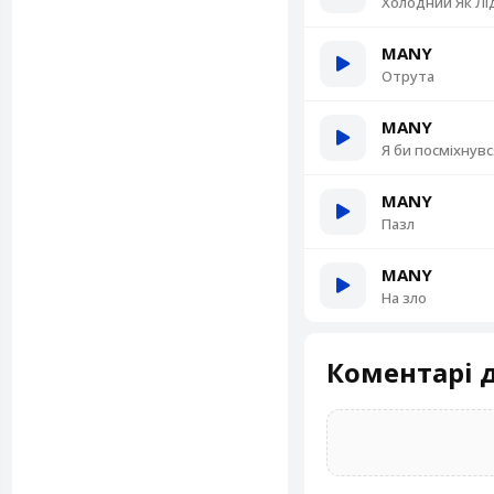
Холодний Як Лі
MANY
Отрута
MANY
Я би посміхнувс
MANY
Пазл
MANY
На зло
Коментарі д