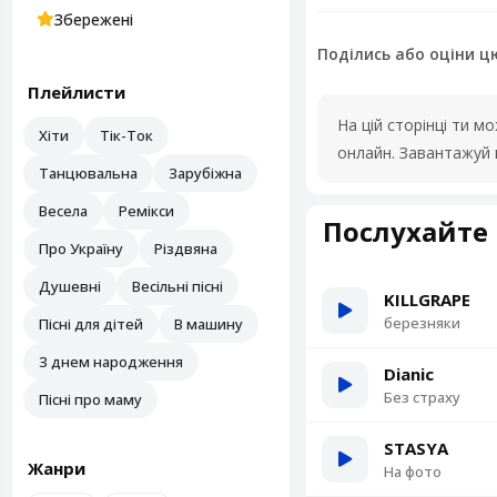
Збережені
Поділись або оціни ц
Плейлисти
На цій сторінці ти 
Хіти
Тік-Ток
онлайн. Завантажуй 
Танцювальна
Зарубіжна
Весела
Ремікси
Послухайте 
Про Україну
Різдвяна
Душевні
Весільні пісні
KILLGRAPE
березняки
Пісні для дітей
В машину
З днем народження
Dianic
Без страху
Пісні про маму
STASYA
Жанри
На фото