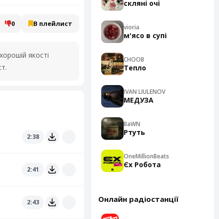
скляні очі
0
В плейлист
vioria
м'ясо в супі
хорошій якості
CHOOB
т.
Тепло
IVAN LIULENOV
МЕДУЗА
BaWN
Ртуть
2:38
OneMillionBeats
Єх Робота
2:41
Онлайн радіостанції
2:43