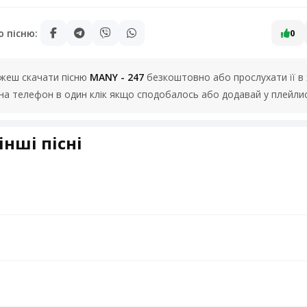
ю пісню:
0
можеш скачати пісню
MANY - 247
безкоштовно або прослухати її в 
на телефон в один клік якщо сподобалось або додавай у плейлис
інші пісні