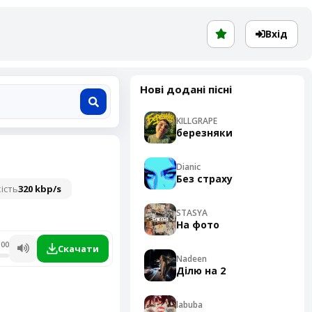
Вхід
Нові додані пісні
KILLGRAPE
березняки
Dianic
Без страху
ість
320 kbp/s
STASYA
На фото
:00
Скачати
Nadeen
Ділю на 2
labuba