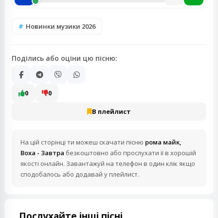
Новинки музики 2026
Поділись або оціни цю пісню:
0
0
В плейлист
На цій сторінці ти можеш скачати пісню
рома майк,
Воха - Завтра
безкоштовно або прослухати її в хорошій
якості онлайн. Завантажуй на телефон в один клік якщо
сподобалось або додавай у плейлист.
Послухайте інші пісні