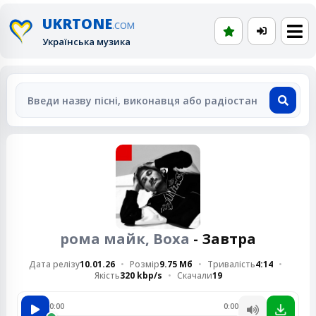
UKRTONE
.COM
Українська музика
рома майк, Воха
- Завтра
Дата релізу
10.01.26
Розмір
9.75 Мб
Тривалість
4:14
Якість
320 kbp/s
Скачали
19
0:00
0:00