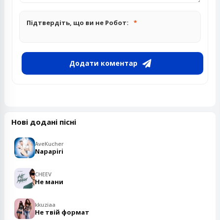
Підтвердіть, що ви не Робот:
Додати коментар
Нові додані пісні
AveKucher
Napapiri
CHEEV
Не мани
kkuziaa
Не твій формат