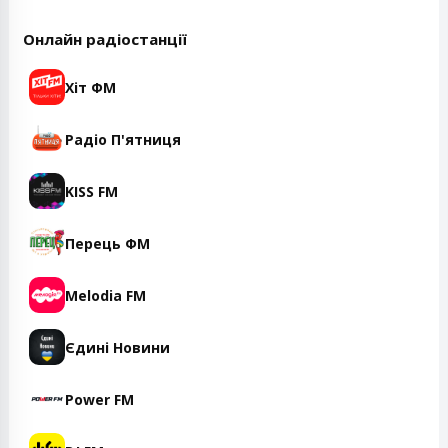
Онлайн радіостанції
Хіт ФМ
Радіо П'ятниця
KISS FM
Перець ФМ
Melodia FM
Єдині Новини
Power FM