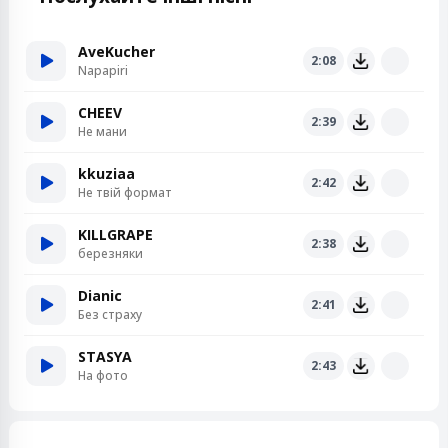
AveKucher
2:08
Napapiri
CHEEV
2:39
Не мани
kkuziaa
2:42
Не твій формат
KILLGRAPE
2:38
березняки
Dianic
2:41
Без страху
STASYA
2:43
На фото