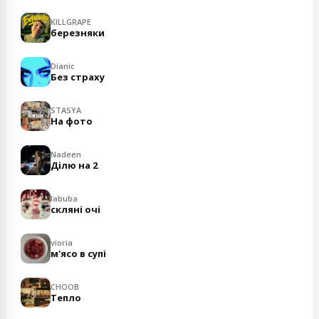
KILLGRAPE
березняки
Dianic
Без страху
STASYA
На фото
Nadeen
Ділю на 2
labuba
скляні очі
vioria
м'ясо в супі
CHOOB
Тепло