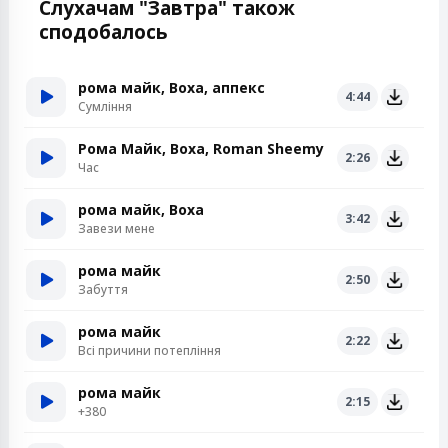
Слухачам "Завтра" також
сподобалось
рома майк, Воха, аппекс
4:44
Сумління
Рома Майк, Воха, Roman Sheemy
2:26
Час
рома майк, Воха
3:42
Завези мене
рома майк
2:50
Забуття
рома майк
2:22
Всі причини потепління
рома майк
2:15
+380