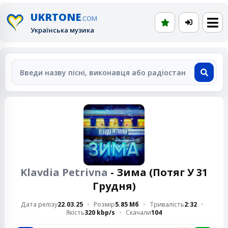
UKRTONE
.COM
Українська музика
Klavdia Petrivna
- Зима (Потяг У 31
Грудня)
Дата релізу
22.03.25
Розмір
5.85 Мб
Тривалість
2:32
Якість
320 kbp/s
Скачали
104