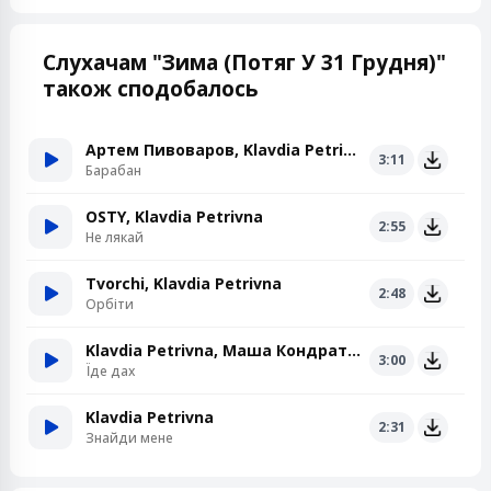
Слухачам "Зима (Потяг У 31 Грудня)"
також сподобалось
Артем Пивоваров, Klavdia Petrivna
3:11
Барабан
OSTY, Klavdia Petrivna
2:55
Не лякай
Tvorchi, Klavdia Petrivna
2:48
Орбіти
Klavdia Petrivna, Маша Кондратенко
3:00
Їде дах
Klavdia Petrivna
2:31
Знайди мене