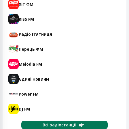
Хіт ФМ
KISS FM
Радіо П'ятниця
Перець ФМ
Melodia FM
Єдині Новини
Power FM
DJ FM
Всі радіостанції