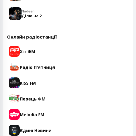
Nadeen
Ділю на 2
Онлайн радіостанції
Хіт ФМ
Радіо П'ятниця
KISS FM
Перець ФМ
Melodia FM
Єдині Новини