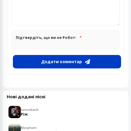
Підтвердіть, що ви не Робот:
Додати коментар
Нові додані пісні
lumosback
Ріж
Morphom