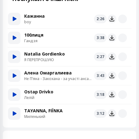
Кажанна
2:26
boy
100лиця
3:38
Гандзя
Natalia Gordienko
2:27
Я ПЕРЕПРОШУЮ
Алена Омаргалиева
3:43
Не Пʼяна - Закохана - за участі ансамблю «Кралиця»
Ostap Drivko
3:18
Лелій
TAYANNA, FIЇNKA
3:12
Миленький