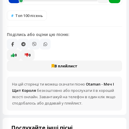
Топ 100 пісень
Поділись або оціни цю пісню:
0
0
В плейлист
На цій сторінці ти можеш скачати пісню
Otaman - Меч І
Щит Короля
безкоштовно або прослухати її в хорошій
якості онлайн. Завантажуй на телефон в один клік якщо
сподобалось або додавай у плейлист.
Послухайте інші пісні