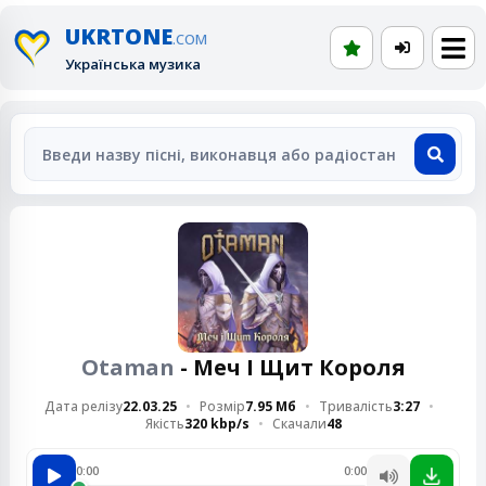
UKRTONE
.COM
Українська музика
Otaman
- Меч І Щит Короля
Дата релізу
22.03.25
Розмір
7.95 Мб
Тривалість
3:27
Якість
320 kbp/s
Скачали
48
0:00
0:00