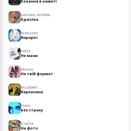
Кохання в наметі
Deli Kate, M1SHKA
бджілка
AveKucher
Napapiri
CHEEV
Не мани
kkuziaa
Не твій формат
KILLGRAPE
березняки
Dianic
Без страху
STASYA
На фото