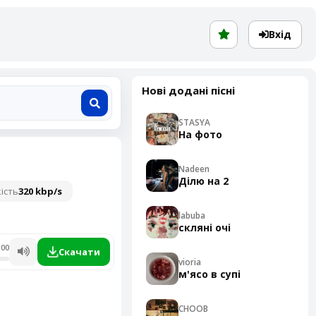
Вхід
Нові додані пісні
STASYA
На фото
Nadeen
Ділю на 2
ість
320 kbp/s
labuba
скляні очі
:00
Скачати
vioria
м'ясо в супі
CHOOB