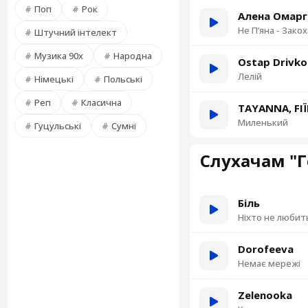
Поп
Рок
Алена Омарг
Не Пʼяна - Зако
Штучний інтелект
Музика 90х
Народна
Ostap Drivko
Лелій
Німецькі
Польські
Реп
Класична
TAYANNA, FI
Миленький
Гуцульські
Сумні
Слухачам "Г
Біль
Ніхто не любит
Dorofeeva
Немає мережі
Zelenooka