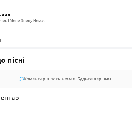
райя
ачок І Мене Знову Немає
і
о пісні
Коментарів поки немає. Будьте першим.
ментар