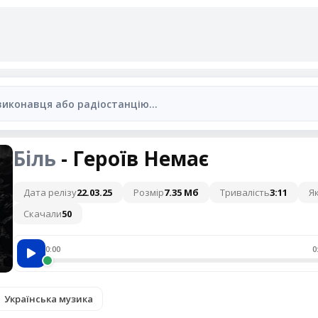
Біль
- Героїв Немає
Дата релізу
22.03.25
Розмір
7.35 Мб
Тривалість
3:11
Як
Скачали
50
0:00
0
Українська музика