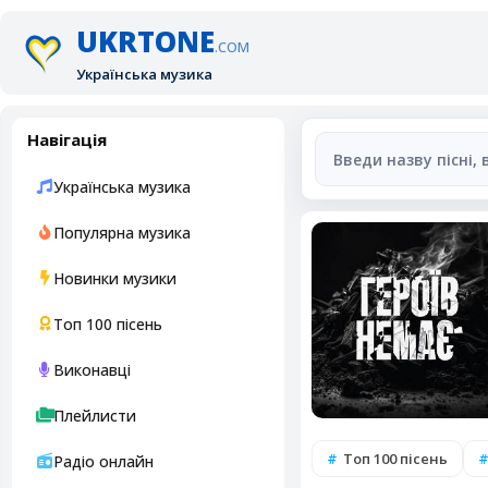
UKRTONE
.COM
Українська музика
Навігація
Українська музика
Популярна музика
Новинки музики
Топ 100 пісень
Виконавці
Плейлисти
Топ 100 пісень
Радіо онлайн