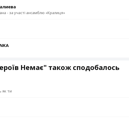
алиева
хана - за участі ансамблю «Кралиця»
ЇNKA
ероїв Немає" також сподобалось
ь як ти