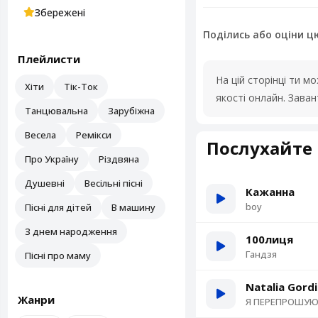
Збережені
Поділись або оціни ц
Плейлисти
На цій сторінці ти 
Хіти
Тік-Ток
якості онлайн. Зава
Танцювальна
Зарубіжна
Весела
Ремікси
Послухайте 
Про Україну
Різдвяна
Душевні
Весільні пісні
Кажанна
boy
Пісні для дітей
В машину
З днем народження
100лиця
Гандзя
Пісні про маму
Natalia Gord
Жанри
Я ПЕРЕПРОШУ