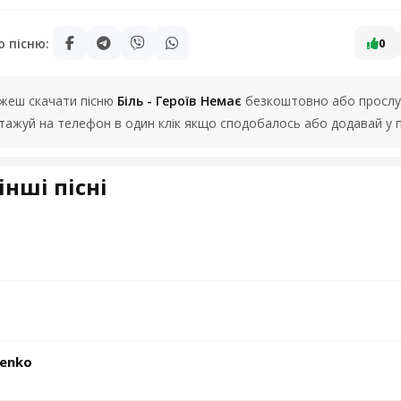
ю пісню:
0
можеш скачати пісню
Біль - Героїв Немає
безкоштовно або прослух
нтажуй на телефон в один клік якщо сподобалось або додавай у 
інші пісні
ienko
Ю