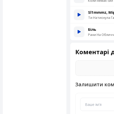
Коли немає сил
Sl1mmmz, Мі
Ти Натиснула Г
Біль
Рани На Обличч
Коментарі д
Залишити ко