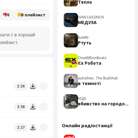
Тепло
0
В плейлист
IVAN LIULENOV
МЕДУЗА
ати її в хорошій
BaWN
плейлист.
Ртуть
OneMillionBeats
Єх Робота
askwhen, The Budchuk
в темноті
2:26
НІДЕ
вбивство на городоцькій
3:38
Онлайн радіостанції
2:27