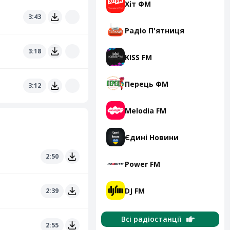
Хіт ФМ
3:43
Радіо П'ятниця
3:18
KISS FM
Перець ФМ
3:12
Melodia FM
Єдині Новини
2:50
Power FM
DJ FM
2:39
Всі радіостанції
2:55