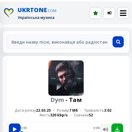
UKRTONE
.COM
Українська музика
Dym
- Там
Дата релізу
22.03.25
Розмір
7 Мб
Тривалість
3:02
Якість
320 kbp/s
Скачали
52
0:00
0:00