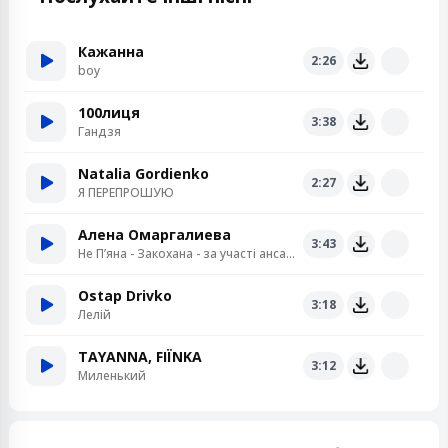
Кажанна
2:26
boy
100лиця
3:38
Гандзя
Natalia Gordienko
2:27
Я ПЕРЕПРОШУЮ
Алена Омаргалиева
3:43
Не Пʼяна - Закохана - за участі ансамблю «Кралиця»
Ostap Drivko
3:18
Лелій
TAYANNA, FIЇNKA
3:12
Миленький