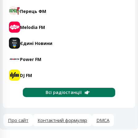
Перець ФМ
Melodia FM
Єдині Новини
Power FM
DJ FM
Всі радіостанції
Про сайт
Контактний формуляр
DMCA