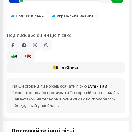
Топ 100 пісень
Українська музика
Поділись або оціни цю пісню:
0
0
В плейлист
На цій сторінці ти можеш скачати пісню
Dym - Там
безкоштовно або прослухати її в хорошій якості онлайн.
Завантажуй на телефон в один клік якщо сподобалось
або додавай у плейлист.
Послухайте інші пісні