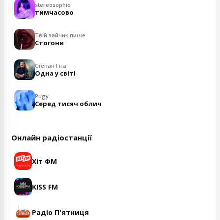
stereosophie
тимчасово
Твій зайчик пише
Стогони
Степан Гіга
Одна у світі
Pugy
Серед тисяч облич
Онлайн радіостанції
Хіт ФМ
KISS FM
Радіо П'ятниця