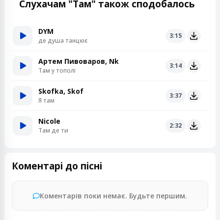
Слухачам "Там" також сподобалось
DYM
3:15
де душа танцює
Артем Пивоваров, Nk
3:14
Там у тополі
Skofka, Skof
3:37
Я там
Nicole
2:32
Там де ти
Коментарі до пісні
Коментарів поки немає. Будьте першим.