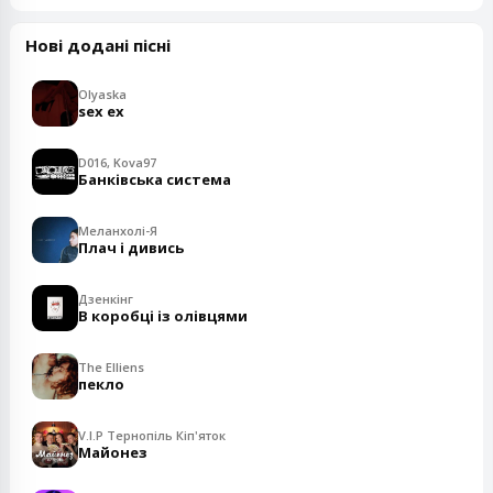
Нові додані пісні
Olyaska
sex ex
D016, Kova97
Банківська система
Меланхолі-Я
Плач і дивись
Дзенкінг
В коробці із олівцями
The Elliens
пекло
V.I.P Тернопіль Кіп'яток
Майонез