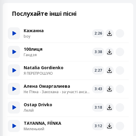
Послухайте інші пісні
Кажанна
2:26
boy
100лиця
3:38
Гандзя
Natalia Gordienko
2:27
Я ПЕРЕПРОШУЮ
Алена Омаргалиева
3:43
Не Пʼяна - Закохана - за участі ансамблю «Кралиця»
Ostap Drivko
3:18
Лелій
TAYANNA, FIЇNKA
3:12
Миленький