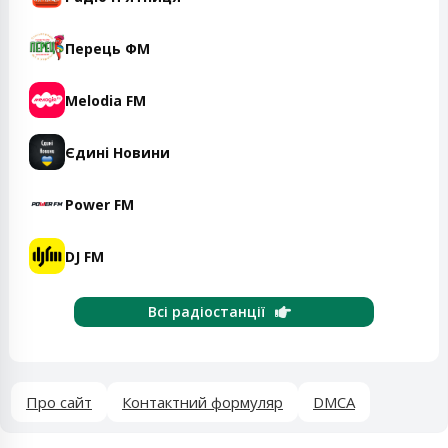
Перець ФМ
Melodia FM
Єдині Новини
Power FM
DJ FM
Всі радіостанції
Про сайт
Контактний формуляр
DMCA