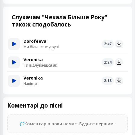
Слухачам "Чекала Більше Року"
також сподобалось
Dorofeeva
2:47
Ми більше не друзі
Veronika
2:24
Ти відчуваєшся як
Veronika
2:18
Навіщо
Коментарі до пісні
Коментарів поки немає. Будьте першим.