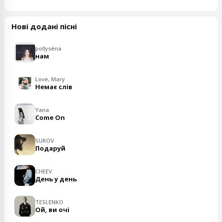
Нові додані пісні
pollyséna
нам
Love, Mary
Немає слів
Yana
Come On
SUROV
Подаруй
CHEEV
День у день
TESLENKO
Ой, ви очі