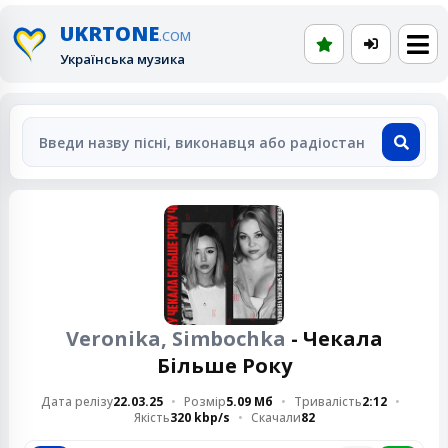
UKRTONE
.COM
Українська музика
Veronika, Simbochka
- Чекала
Більше Року
Дата релізу
22.03.25
Розмір
5.09 Мб
Тривалість
2:12
Якість
320 kbp/s
Скачали
82