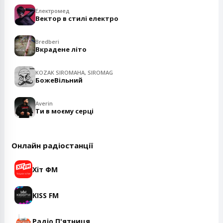
Електромед
Вектор в стилі електро
Bredberi
Вкрадене літо
KOZAK SIROMAHA, SIROMAG
БожеВільний
Averin
Ти в моєму серці
Онлайн радіостанції
Хіт ФМ
KISS FM
Радіо П'ятниця