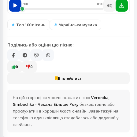
0:00
0:00
Топ 100 пісень
Українська музика
Поділись або оціни цю пісню:
0
0
В плейлист
На цій сторінці ти можеш скачати пісню
Veronika,
Simbochka - Чекала Більше Року
безкоштовно або
прослухати її в хорошій якості онлайн. Завантажуй на
телефон в один клік якщо сподобалось або додавай у
плейлист.