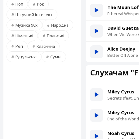
Поп
Рок
The Muun Lof
Ethereal Whispe
Штучний інтелект
Музика 90х
Народна
David Guetta
When We Were Y
Німецькі
Польські
Реп
Класична
Alice Deejay
Better Off Alone
Гуцульські
Сумні
Слухачам "F
Miley Cyrus
Secrets (feat. L
Miley Cyrus
End of the World
Noah Cyrus