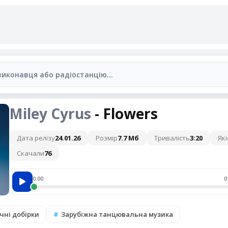
Miley Cyrus
- Flowers
Дата релізу
24.01.26
Розмір
7.7 Мб
Тривалість
3:20
Які
Скачали
76
0:00
0
чні добірки
Зарубіжна танцювальна музика