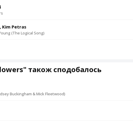
i
rs
, Kim Petras
oung (The Logical Song)
lowers" також сподобалось
indsey Buckingham & Mick Fleetwood)