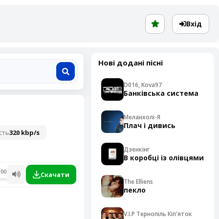
Вхід
Нові додані пісні
D016, Kova97
Банківська система
Меланхолі-Я
Плач і дивись
сть
320 kbp/s
Дзенкінг
В коробці із олівцями
:00
Скачати
The Elliens
пекло
V.I.P Тернопіль Кіп'яток