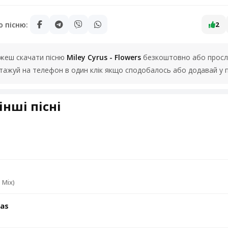
ю пісню:
2
можеш скачати пісню
Miley Cyrus - Flowers
безкоштовно або прослу
нтажуй на телефон в один клік якщо сподобалось або додавай у 
інші пісні
 Mix)
eas