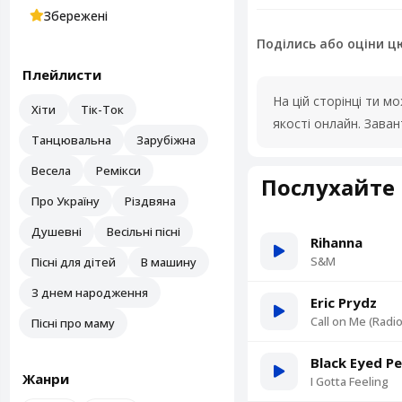
Збережені
Поділись або оціни ц
Плейлисти
На цій сторінці ти 
Хіти
Тік-Ток
якості онлайн. Зава
Танцювальна
Зарубіжна
Весела
Ремікси
Послухайте 
Про Україну
Різдвяна
Душевні
Весільні пісні
Rihanna
S&M
Пісні для дітей
В машину
З днем народження
Eric Prydz
Call on Me (Radio
Пісні про маму
Black Eyed P
Жанри
I Gotta Feeling