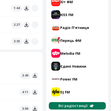
Хіт ФМ
1:44
KISS FM
2:27
Радіо П'ятниця
Перець ФМ
3:35
Melodia FM
Єдині Новини
3:49
Power FM
DJ FM
4:11
Всі радіостанції
3:00