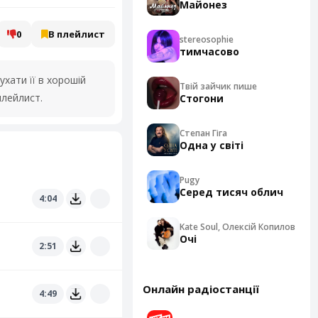
Майонез
0
В плейлист
stereosophie
тимчасово
хати її в хорошій
Твій зайчик пише
плейлист.
Стогони
Степан Гіга
Одна у світі
Pugy
Серед тисяч облич
4:04
Kate Soul, Олексій Копилов
Очі
2:51
Онлайн радіостанції
4:49