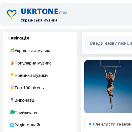
UKRTONE
.COM
Українська музика
Навігація
Українська музика
Популярна музика
Новинки музики
Топ 100 пісень
Виконавці
Плейлисти
Плейлисти та музи
Радіо онлайн