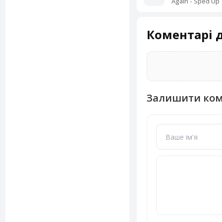
Again - Sped Up
Коментарі д
Залишити ко